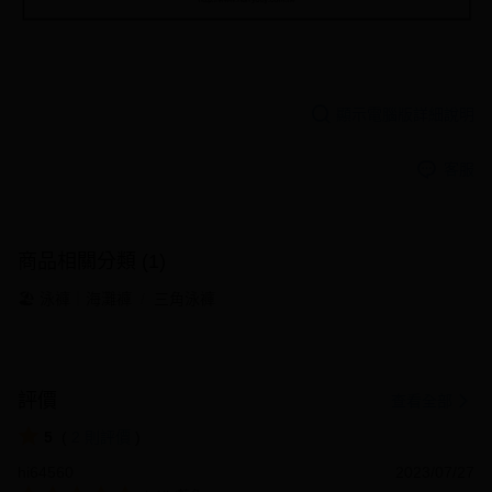
顯示電腦版詳細說明
客服
商品相關分類 (1)
🏖️ 泳褲｜海灘褲
三角泳褲
評價
查看全部
5
(
2
則評價
)
hi64560
2023/07/27