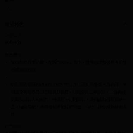
信用卡一次付款
GX3
信用卡分期付款
3 期 0 利率 每期
NT$433
21家銀行
商品特色
6 期 0 利率 每期
NT$216
21家銀行
合作金庫商業銀行
第一商業銀行
商品編號
華南商業銀行
彰化商業銀行
合作金庫商業銀行
第一商業銀行
8951100
超商取貨付款
上海商業儲蓄銀行
台北富邦商業銀行
華南商業銀行
彰化商業銀行
國泰世華商業銀行
兆豐國際商業銀行
LINE Pay
上海商業儲蓄銀行
台北富邦商業銀行
商品特色
臺灣中小企業銀行
台中商業銀行
國泰世華商業銀行
兆豐國際商業銀行
GX3屬於日本品牌，在版型設計上偏小，選購前請務必參考尺寸
匯豐（台灣）商業銀行
華泰商業銀行
Apple Pay
臺灣中小企業銀行
台中商業銀行
表或洽詢客服。
聯邦商業銀行
遠東國際商業銀行
匯豐（台灣）商業銀行
華泰商業銀行
街口支付
元大商業銀行
永豐商業銀行
聯邦商業銀行
遠東國際商業銀行
玉山商業銀行
星展（台灣）商業銀行
哈利男孩精選GX3★GLOSS TOUCH系列U型囊袋三角內著，立
元大商業銀行
永豐商業銀行
悠遊付
台新國際商業銀行
中國信託商業銀行
玉山商業銀行
星展（台灣）商業銀行
刻感受到高品質的質感與舒適度。U型設計貼合身形，三角內褲
台灣樂天信用卡公司
台新國際商業銀行
中國信託商業銀行
全盈+PAY
更能展現男人的魅力。光澤感十足的面料，讓你成為視覺焦點。
台灣樂天信用卡公司
三入組的搭配，讓你輕鬆搭配任何造型。GX3，讓你成為時尚先
大哥付你分期
鋒。
相關說明
【大哥付你分期使用說明】
銷售重點
AFTEE先享後付
1.本服務由台灣大哥大提供，台灣大哥大用戶可立即使用無須另外申請。