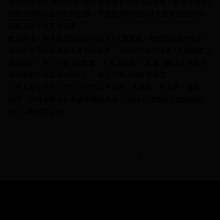
全館商品皆採"隱密包裝"(從外觀不會看到裡面買什麼，取貨不尷尬)
2.付款方式選擇「大哥付你分期」，訂單成立後會自動跳轉到大哥付的交易
相關說明
流程，驗證手機門號後，選擇欲分期的期數、繳款截止日，確認付款後即完
結帳金額再享紅利點數回饋、不定期滿額贈品(詳見首頁活動圖示)、
【關於「AFTEE先享後付」】
成交易。
ATM付款
AFTEE先享後付是「在收到商品之後才付款」的支付方式。 讓您購物簡單
超商滿額免運費等優惠。
3.實際核准額度、可分期數及費用金額請依後續交易確認頁面所載為準。
便利好安心！
4.訂單成立30分鐘內，如未前往確認交易或遇審核未通過，訂單將自動取
依消保法，個人衛生用品在拆封無7天猶豫期，如欲退貨請勿拆封。
１．簡單：不需註冊會員、不需綁卡、不需儲值。
運送方式
消。如遇「轉專審核」未通過狀況，表示未達大哥付你分期系統評分，恕無
２．便利：只要手機號碼，簡訊認證，即可結帳。
個人衛生用品除商品本身有瑕疵外，未拆封商品仍享有7天猶豫期之
法說明評估內容。
３．安心：先確認商品／服務後，再付款。
全家付款取貨
退貨權利。但已拆封 (如剪標、下水等情形)，依據《通訊交易解除
【繳款方式說明】
1.分期款項不併入電信帳單，「大哥付你分期」於每月結算日後寄送繳費提
每筆NT$70，滿NT$1,000(含以上)免運費
權合理例外情事適用準則》，本公司無法接受退換貨。
【「AFTEE先享後付」結帳流程】
醒簡訊。
１．於結帳方式選擇「AFTEE先享後付」後，將跳轉至「AFTEE先享後付」
※個人衛生用品包含但不限於以下項目：內衣褲、塑身衣、泳裝、
2.透過簡訊連結打開帳單後，可選擇「超商條碼／台灣大直營門市／銀行轉
付款後全家取貨
結帳頁面，進行簡訊認證並確認金額後，即可完成結帳。
帳／街口支付／iPASS MONEY」等通路繳費。
襪子，潤滑液體與私密處用情趣用品。(退換貨詳情請見官網說明，
２．訂單成立數日內，您將收到繳費通知簡訊。
每筆NT$70，滿NT$1,000(含以上)免運費
３．收到繳費通知簡訊後14天內，點擊此簡訊中的連結，可透過四大超商／
或Line詢問客服喔)
【注意事項】
ATM／網路銀行／等多元方式進行付款，方視為交易完成。
7-11付款取貨
1.本服務係由「台灣大哥大股份有限公司」（以下簡稱本公司）所提供，讓
※ 請注意：結帳手續完成當下不需立刻繳費，但若您需要取消訂單，請聯絡
用戶於交易時，得透過本服務購買商品或服務，並由商店將買賣／分期付款
每筆NT$70，滿NT$1,000(含以上)免運費
購買商品的店家。未經商家同意取消之訂單仍視為有效，需透過AFTEE先享
買賣價金債權讓與本公司後，依約使用本公司帳單繳交帳款。
後付繳納相關費用。
2.基於同意付款使用「大哥付你分期」之契約關係目的，商店將以您的個人
詳細說明
相關推薦
付款後7-11取貨
※ 交易是否成功請以「AFTEE先享後付 」之結帳頁面顯示為準，若有關於
資料（包含姓名、電話或地址）提供予台灣大哥大進項蒐集、處理及利用，
是否繳費成功／繳費後需取消欲退款等相關疑問，請聯繫「AFTEE先享後付
每筆NT$70，滿NT$1,000(含以上)免運費
由本公司與您本人進行分期帳單所需資料之確認、核對及更正。
客戶支援中心」
https://netprotections.freshdesk.com/support/home
3.完整用戶服務條款，請詳閱以下連結：
https://oppay.tw/userRule
7-11取貨(快速到店)
【注意事項】
１．透過由恩沛科技股份有限公司提供之「AFTEE先享後付」服務完成之交
每筆NT$95，滿NT$1,500(含以上)免運費
易，需依本服務之必要範圍內提供個人資料，並將交易相關給付款項請求債
權轉讓予恩沛科技股份有限公司。
宅配