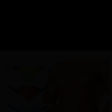
２．關於個人資料處理事宜，請瀏覽以下網址：
每筆NT$95，滿NT$1,500(含以上)免運費
https://aftee.tw/terms/#terms3
３．未成年的使用者請事先徵得法定代理人或監護人之同意方可使用
國際配送
查看運費
「AFTEE先享後付」，若未經同意申辦者引起之損失，本公司不負相關責
任。
４．使用「AFTEE先享後付」時，將依據個別帳號之用戶狀況，依本公司即
時審查核予不同之上限額度；若仍有額度不足之情形，本公司將視審查結果
請求用戶進行身份認證。
５．嚴禁一人註冊多個帳號或使用他人資訊註冊。若發現惡意使用之情形，
恩沛科技股份有限公司將有權停止該用戶之使用額度並採取法律行動。