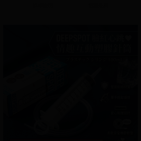
運送方式
消。如遇「轉專審核」未通過狀況，表示未達大哥付你分期系統評分，恕無
２．便利：只要手機號碼，簡訊認證，即可結帳。
詳細說明
相關推薦
法說明評估內容。
３．安心：先確認商品／服務後，再付款。
全家付款取貨
【繳款方式說明】
1.分期款項不併入電信帳單，「大哥付你分期」於每月結算日後寄送繳費提
每筆NT$70，滿NT$1,000(含以上)免運費
【「AFTEE先享後付」結帳流程】
醒簡訊。
１．於結帳方式選擇「AFTEE先享後付」後，將跳轉至「AFTEE先享後付」
2.透過簡訊連結打開帳單後，可選擇「超商條碼／台灣大直營門市／銀行轉
付款後全家取貨
結帳頁面，進行簡訊認證並確認金額後，即可完成結帳。
帳／街口支付／iPASS MONEY」等通路繳費。
２．訂單成立數日內，您將收到繳費通知簡訊。
每筆NT$70，滿NT$1,000(含以上)免運費
３．收到繳費通知簡訊後14天內，點擊此簡訊中的連結，可透過四大超商／
【注意事項】
ATM／網路銀行／等多元方式進行付款，方視為交易完成。
7-11付款取貨
1.本服務係由「台灣大哥大股份有限公司」（以下簡稱本公司）所提供，讓
※ 請注意：結帳手續完成當下不需立刻繳費，但若您需要取消訂單，請聯絡
用戶於交易時，得透過本服務購買商品或服務，並由商店將買賣／分期付款
每筆NT$70，滿NT$1,000(含以上)免運費
購買商品的店家。未經商家同意取消之訂單仍視為有效，需透過AFTEE先享
買賣價金債權讓與本公司後，依約使用本公司帳單繳交帳款。
後付繳納相關費用。
2.基於同意付款使用「大哥付你分期」之契約關係目的，商店將以您的個人
付款後7-11取貨
※ 交易是否成功請以「AFTEE先享後付 」之結帳頁面顯示為準，若有關於
資料（包含姓名、電話或地址）提供予台灣大哥大進項蒐集、處理及利用，
是否繳費成功／繳費後需取消欲退款等相關疑問，請聯繫「AFTEE先享後付
每筆NT$70，滿NT$1,000(含以上)免運費
由本公司與您本人進行分期帳單所需資料之確認、核對及更正。
客戶支援中心」
https://netprotections.freshdesk.com/support/home
3.完整用戶服務條款，請詳閱以下連結：
https://oppay.tw/userRule
7-11取貨(快速到店)
【注意事項】
１．透過由恩沛科技股份有限公司提供之「AFTEE先享後付」服務完成之交
每筆NT$95，滿NT$1,500(含以上)免運費
易，需依本服務之必要範圍內提供個人資料，並將交易相關給付款項請求債
權轉讓予恩沛科技股份有限公司。
宅配
２．關於個人資料處理事宜，請瀏覽以下網址：
每筆NT$95，滿NT$1,500(含以上)免運費
https://aftee.tw/terms/#terms3
３．未成年的使用者請事先徵得法定代理人或監護人之同意方可使用
國際配送
查看運費
「AFTEE先享後付」，若未經同意申辦者引起之損失，本公司不負相關責
任。