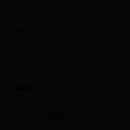
客服
商品相關分類 (1)
後庭清潔
評價
喜歡這個商品嗎？購買後給他一個好評吧
本分類熱銷
全站排行
本網站中使用 cookie，欲查詢有關本網站使用 cookie 方式之詳情，及若您不希
熱門標籤
望在電腦上使用 cookie 時應如何變更電腦的 cookie 設定，請參閱本網站「
隱私
權條款
」之 Cookie 聲明。您繼續使用本網站即表示您同意本公司得按本網站使
用條款之 Cookie 聲明使用 cookie。
了解更多 >