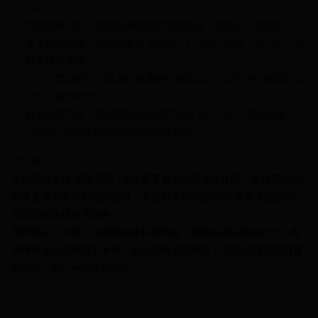
商品特色
6 期 0 利率 每期
NT$66
21家銀行
合作金庫商業銀行
第一商業銀行
堅固耐用材質：本體採用堅固的塑膠製成，輕便且不易損壞。
華南商業銀行
彰化商業銀行
合作金庫商業銀行
第一商業銀行
超商取貨付款
單手輕鬆操控：針筒容量為 100ml，尺寸大小適中，單手即可輕
上海商業儲蓄銀行
台北富邦商業銀行
華南商業銀行
彰化商業銀行
國泰世華商業銀行
兆豐國際商業銀行
鬆拿捏與使用。
LINE Pay
上海商業儲蓄銀行
台北富邦商業銀行
臺灣中小企業銀行
台中商業銀行
安心刻度與配件：筒身附有清晰的刻度設計，並附帶一組柔軟且
國泰世華商業銀行
兆豐國際商業銀行
匯豐（台灣）商業銀行
華泰商業銀行
Apple Pay
臺灣中小企業銀行
台中商業銀行
安全的橡膠軟管。
聯邦商業銀行
遠東國際商業銀行
匯豐（台灣）商業銀行
華泰商業銀行
軟管長度充足：橡膠軟管長度達充裕的 100 公分，無論是單人
街口支付
元大商業銀行
永豐商業銀行
聯邦商業銀行
遠東國際商業銀行
（Self）享受或是情侶同樂都非常適合。
玉山商業銀行
星展（台灣）商業銀行
元大商業銀行
永豐商業銀行
悠遊付
台新國際商業銀行
中國信託商業銀行
玉山商業銀行
星展（台灣）商業銀行
銷售重點
台灣樂天信用卡公司
台新國際商業銀行
中國信託商業銀行
全盈+PAY
全館商品皆採"隱密包裝"(從外觀不會看到裡面買什麼，取貨不尷尬)
台灣樂天信用卡公司
結帳金額再享紅利點數回饋、不定期滿額贈品(詳見首頁活動圖示)、
大哥付你分期
超商滿額免運費等優惠。
相關說明
【大哥付你分期使用說明】
情趣商品、內著、泳褲屬貼身私密商品，購買前請先確認款式，為
AFTEE先享後付
1.本服務由台灣大哥大提供，台灣大哥大用戶可立即使用無須另外申請。
確保商品品質與衛生考量，售出後無法退換貨。(退換貨詳情請見官
2.付款方式選擇「大哥付你分期」，訂單成立後會自動跳轉到大哥付的交易
相關說明
網說明，或Line詢問客服喔)
流程，驗證手機門號後，選擇欲分期的期數、繳款截止日，確認付款後即完
【關於「AFTEE先享後付」】
成交易。
ATM付款
AFTEE先享後付是「在收到商品之後才付款」的支付方式。 讓您購物簡單
3.實際核准額度、可分期數及費用金額請依後續交易確認頁面所載為準。
便利好安心！
4.訂單成立30分鐘內，如未前往確認交易或遇審核未通過，訂單將自動取
１．簡單：不需註冊會員、不需綁卡、不需儲值。