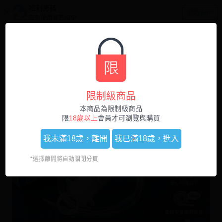
哈利男孩
開啟APP
立刻使用官方APP
0
1
/
5
限制級商品
本商品為限制級商品
限
18歲以上
會員才可瀏覽與購買
我未滿18歲，
離開
我已滿18歲，
進入
*選擇離開將自動關閉分頁