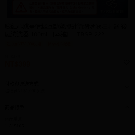
臉紅心跳❤️情趣互動塑膠針筒潤滑液注射器 後
庭清洗器 100ml 日本進口 -TBSP-222
超取滿NT$1,000免運
國家/地區配送
NT$459
NT$399
付款與運送方式
超取滿NT$1,000免運
付款方式
商品特色
信用卡一次付款
商品編號
信用卡分期付款
11815165
3 期 0 利率 每期
NT$133
21家銀行