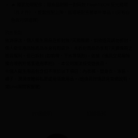
4.訂單成立30分鐘內，如未前往確認交易或遇審核未通過，訂單將自動取
１．簡單：不需註冊會員、不需綁卡、不需儲值。
🔥 獨家加贈配件：隨商品附贈一對同款 FlashTECH 反光臂環
運送方式
消。如遇「轉專審核」未通過狀況，表示未達大哥付你分期系統評分，恕無
２．便利：只要手機號碼，簡訊認證，即可結帳。
法說明評估內容。
（共 2 件），整套搭配上陣，氣場絕對完勝單件單品！(另有白
３．安心：先確認商品／服務後，再付款。
全家付款取貨
【繳款方式說明】
色款可供選擇)
1.分期款項不併入電信帳單，「大哥付你分期」於每月結算日後寄送繳費提
每筆NT$70，滿NT$1,000(含以上)免運費
【「AFTEE先享後付」結帳流程】
醒簡訊。
１．於結帳方式選擇「AFTEE先享後付」後，將跳轉至「AFTEE先享後付」
銷售重點
2.透過簡訊連結打開帳單後，可選擇「超商條碼／台灣大直營門市／銀行轉
付款後全家取貨
結帳頁面，進行簡訊認證並確認金額後，即可完成結帳。
帳／街口支付／iPASS MONEY」等通路繳費。
依消保法，個人衛生用品在拆封無7天猶豫期，如欲退貨請勿拆封。
２．訂單成立數日內，您將收到繳費通知簡訊。
每筆NT$70，滿NT$1,000(含以上)免運費
３．收到繳費通知簡訊後14天內，點擊此簡訊中的連結，可透過四大超商／
個人衛生用品除商品本身有瑕疵外，未拆封商品仍享有7天猶豫期之
【注意事項】
ATM／網路銀行／等多元方式進行付款，方視為交易完成。
7-11付款取貨
退貨權利。但已拆封 (如剪標、下水等情形)，依據《通訊交易解除
1.本服務係由「台灣大哥大股份有限公司」（以下簡稱本公司）所提供，讓
※ 請注意：結帳手續完成當下不需立刻繳費，但若您需要取消訂單，請聯絡
用戶於交易時，得透過本服務購買商品或服務，並由商店將買賣／分期付款
權合理例外情事適用準則》，本公司無法接受退換貨。
每筆NT$70，滿NT$1,000(含以上)免運費
購買商品的店家。未經商家同意取消之訂單仍視為有效，需透過AFTEE先享
買賣價金債權讓與本公司後，依約使用本公司帳單繳交帳款。
後付繳納相關費用。
※個人衛生用品包含但不限於以下項目：內衣褲、塑身衣、泳裝、
2.基於同意付款使用「大哥付你分期」之契約關係目的，商店將以您的個人
付款後7-11取貨
※ 交易是否成功請以「AFTEE先享後付 」之結帳頁面顯示為準，若有關於
資料（包含姓名、電話或地址）提供予台灣大哥大進項蒐集、處理及利用，
襪子，潤滑液體與私密處用情趣用品。(退換貨詳情請見官網說明，
是否繳費成功／繳費後需取消欲退款等相關疑問，請聯繫「AFTEE先享後付
每筆NT$70，滿NT$1,000(含以上)免運費
由本公司與您本人進行分期帳單所需資料之確認、核對及更正。
或Line詢問客服喔)
客戶支援中心」
https://netprotections.freshdesk.com/support/home
3.完整用戶服務條款，請詳閱以下連結：
https://oppay.tw/userRule
7-11取貨(快速到店)
【注意事項】
１．透過由恩沛科技股份有限公司提供之「AFTEE先享後付」服務完成之交
每筆NT$95，滿NT$1,500(含以上)免運費
易，需依本服務之必要範圍內提供個人資料，並將交易相關給付款項請求債
詳細說明
相關推薦
權轉讓予恩沛科技股份有限公司。
宅配
２．關於個人資料處理事宜，請瀏覽以下網址：
每筆NT$95，滿NT$1,500(含以上)免運費
https://aftee.tw/terms/#terms3
３．未成年的使用者請事先徵得法定代理人或監護人之同意方可使用
國際配送
查看運費
「AFTEE先享後付」，若未經同意申辦者引起之損失，本公司不負相關責