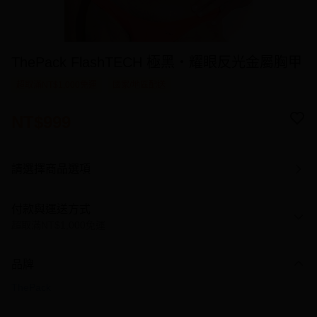
ThePack FlashTECH 極黑・耀眼反光金屬胸甲
超取滿NT$1,000免運
國家/地區配送
NT$999
請選擇商品選項
付款與運送方式
超取滿NT$1,000免運
付款方式
品牌
信用卡一次付款
ThePack
信用卡分期付款