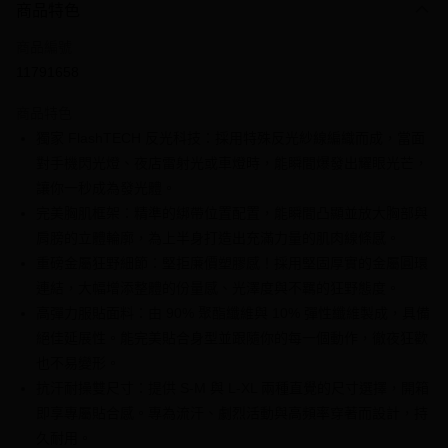
3 期 0 利率 每期
NT$333
21家銀行
商品特色
6 期 0 利率 每期
NT$166
21家銀行
合作金庫商業銀行
第一商業銀行
商品編號
華南商業銀行
彰化商業銀行
合作金庫商業銀行
第一商業銀行
11791658
超商取貨付款
上海商業儲蓄銀行
台北富邦商業銀行
華南商業銀行
彰化商業銀行
國泰世華商業銀行
兆豐國際商業銀行
LINE Pay
上海商業儲蓄銀行
台北富邦商業銀行
商品特色
臺灣中小企業銀行
台中商業銀行
國泰世華商業銀行
兆豐國際商業銀行
獨家 FlashTECH 反光科技：採用特殊反光紗線編織而成，當面
匯豐（台灣）商業銀行
華泰商業銀行
Apple Pay
臺灣中小企業銀行
台中商業銀行
對手機閃光燈、夜店雷射光或車燈時，能瞬間爆發出耀眼光芒，
聯邦商業銀行
遠東國際商業銀行
匯豐（台灣）商業銀行
華泰商業銀行
街口支付
元大商業銀行
永豐商業銀行
讓你一秒成為發光體。
聯邦商業銀行
遠東國際商業銀行
玉山商業銀行
星展（台灣）商業銀行
完美胸肌框架：精準的綁帶位置配置，能瞬間凸顯並放大胸部與
元大商業銀行
永豐商業銀行
悠遊付
台新國際商業銀行
中國信託商業銀行
玉山商業銀行
星展（台灣）商業銀行
肩膀的立體輪廓，為上半身打造出充滿力量的肌肉線條感。
台灣樂天信用卡公司
台新國際商業銀行
中國信託商業銀行
全盈+PAY
重磅金屬狂野細節：堅拒廉價塑膠感！採用堅固厚實的金屬圓環
台灣樂天信用卡公司
連結，大幅增添整體的份量感、光澤度與不羈的狂野態度。
大哥付你分期
高彈力服貼面料：由 90% 聚酯纖維與 10% 彈性纖維製成，具備
相關說明
絕佳延展性。能完美貼合身型並跟隨你的每一個動作，徹夜狂歡
【大哥付你分期使用說明】
AFTEE先享後付
1.本服務由台灣大哥大提供，台灣大哥大用戶可立即使用無須另外申請。
也不易變形。
2.付款方式選擇「大哥付你分期」，訂單成立後會自動跳轉到大哥付的交易
相關說明
抗汗耐操雙尺寸：提供 S-M 與 L-XL 兩種直覺的尺寸選擇，開箱
流程，驗證手機門號後，選擇欲分期的期數、繳款截止日，確認付款後即完
【關於「AFTEE先享後付」】
即享專屬貼合感。專為流汗、劇烈活動與高頻率穿著而設計，持
成交易。
ATM付款
AFTEE先享後付是「在收到商品之後才付款」的支付方式。 讓您購物簡單
3.實際核准額度、可分期數及費用金額請依後續交易確認頁面所載為準。
久耐用。
便利好安心！