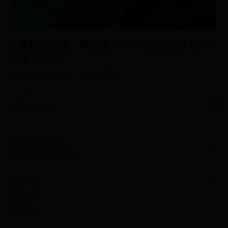
『震動打手槍』掌控模式✊手掌型自慰器 龜頭
訓練 飛機杯
超取滿NT$1,000免運
國家/地區配送
NT$499
NT$459
付款與運送方式
超取滿NT$1,000免運
付款方式
商品特色
信用卡一次付款
商品編號
信用卡分期付款
11668680
3 期 0 利率 每期
NT$153
21家銀行