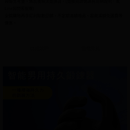
運送方式
與衛生考量，售出後無法退換貨。(退換貨詳情請見官網說明，或
消。如遇「轉專審核」未通過狀況，表示未達大哥付你分期系統評分，恕無
２．便利：只要手機號碼，簡訊認證，即可結帳。
法說明評估內容。
Line詢問客服喔)
３．安心：先確認商品／服務後，再付款。
全家付款取貨
【繳款方式說明】
全館購物再享紅利點數回饋、不定期滿額贈品、超商滿額免運費等
1.分期款項不併入電信帳單，「大哥付你分期」於每月結算日後寄送繳費提
每筆NT$70，滿NT$1,000(含以上)免運費
【「AFTEE先享後付」結帳流程】
醒簡訊。
優惠。
１．於結帳方式選擇「AFTEE先享後付」後，將跳轉至「AFTEE先享後付」
2.透過簡訊連結打開帳單後，可選擇「超商條碼／台灣大直營門市／銀行轉
付款後全家取貨
結帳頁面，進行簡訊認證並確認金額後，即可完成結帳。
帳／街口支付／iPASS MONEY」等通路繳費。
２．訂單成立數日內，您將收到繳費通知簡訊。
每筆NT$70，滿NT$1,000(含以上)免運費
３．收到繳費通知簡訊後14天內，點擊此簡訊中的連結，可透過四大超商／
【注意事項】
ATM／網路銀行／等多元方式進行付款，方視為交易完成。
7-11付款取貨
1.本服務係由「台灣大哥大股份有限公司」（以下簡稱本公司）所提供，讓
詳細說明
相關推薦
※ 請注意：結帳手續完成當下不需立刻繳費，但若您需要取消訂單，請聯絡
用戶於交易時，得透過本服務購買商品或服務，並由商店將買賣／分期付款
每筆NT$70，滿NT$1,000(含以上)免運費
購買商品的店家。未經商家同意取消之訂單仍視為有效，需透過AFTEE先享
買賣價金債權讓與本公司後，依約使用本公司帳單繳交帳款。
後付繳納相關費用。
2.基於同意付款使用「大哥付你分期」之契約關係目的，商店將以您的個人
付款後7-11取貨
※ 交易是否成功請以「AFTEE先享後付 」之結帳頁面顯示為準，若有關於
資料（包含姓名、電話或地址）提供予台灣大哥大進項蒐集、處理及利用，
是否繳費成功／繳費後需取消欲退款等相關疑問，請聯繫「AFTEE先享後付
每筆NT$70，滿NT$1,000(含以上)免運費
由本公司與您本人進行分期帳單所需資料之確認、核對及更正。
客戶支援中心」
https://netprotections.freshdesk.com/support/home
3.完整用戶服務條款，請詳閱以下連結：
https://oppay.tw/userRule
7-11取貨(快速到店)
【注意事項】
１．透過由恩沛科技股份有限公司提供之「AFTEE先享後付」服務完成之交
每筆NT$95，滿NT$1,500(含以上)免運費
易，需依本服務之必要範圍內提供個人資料，並將交易相關給付款項請求債
權轉讓予恩沛科技股份有限公司。
宅配
２．關於個人資料處理事宜，請瀏覽以下網址：
每筆NT$95，滿NT$1,500(含以上)免運費
https://aftee.tw/terms/#terms3
３．未成年的使用者請事先徵得法定代理人或監護人之同意方可使用
國際配送
查看運費
「AFTEE先享後付」，若未經同意申辦者引起之損失，本公司不負相關責
任。