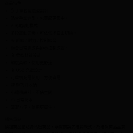
商品特色
6 期 0 利率 每期
NT$76
21家銀行
合作金庫商業銀行
第一商業銀行
✋ 手掌包覆造型設計
華南商業銀行
彰化商業銀行
合作金庫商業銀行
第一商業銀行
超商取貨付款
貼合手掌造型，包覆感更集中。
上海商業儲蓄銀行
台北富邦商業銀行
華南商業銀行
彰化商業銀行
國泰世華商業銀行
兆豐國際商業銀行
⚡ 9頻震動模式
LINE Pay
上海商業儲蓄銀行
台北富邦商業銀行
臺灣中小企業銀行
台中商業銀行
多段震動節奏，可依需求自由切換。
國泰世華商業銀行
兆豐國際商業銀行
匯豐（台灣）商業銀行
華泰商業銀行
Apple Pay
臺灣中小企業銀行
台中商業銀行
🎯 訓練 / 耐力 / 控制練習
聯邦商業銀行
遠東國際商業銀行
匯豐（台灣）商業銀行
華泰商業銀行
適合日常訓練與節奏控制練習。
街口支付
元大商業銀行
永豐商業銀行
聯邦商業銀行
遠東國際商業銀行
🧴 柔軟材質設計
玉山商業銀行
星展（台灣）商業銀行
元大商業銀行
永豐商業銀行
悠遊付
觸感柔軟，使用更舒適。
台新國際商業銀行
中國信託商業銀行
玉山商業銀行
星展（台灣）商業銀行
台灣樂天信用卡公司
🔋 USB 充電設計
台新國際商業銀行
中國信託商業銀行
全盈+PAY
可重複充電使用，方便省電。
台灣樂天信用卡公司
大哥付你分期
🎒 輕巧好收納
相關說明
小體積設計，不佔空間。
【大哥付你分期使用說明】
🧼 日常防水
AFTEE先享後付
1.本服務由台灣大哥大提供，台灣大哥大用戶可立即使用無須另外申請。
清潔方便，使用更衛生。
2.付款方式選擇「大哥付你分期」，訂單成立後會自動跳轉到大哥付的交易
相關說明
流程，驗證手機門號後，選擇欲分期的期數、繳款截止日，確認付款後即完
【關於「AFTEE先享後付」】
成交易。
ATM付款
銷售重點
AFTEE先享後付是「在收到商品之後才付款」的支付方式。 讓您購物簡單
3.實際核准額度、可分期數及費用金額請依後續交易確認頁面所載為準。
便利好安心！
情趣商品屬貼身私密商品，購買前請先確認款式，為確保商品品質
4.訂單成立30分鐘內，如未前往確認交易或遇審核未通過，訂單將自動取
１．簡單：不需註冊會員、不需綁卡、不需儲值。