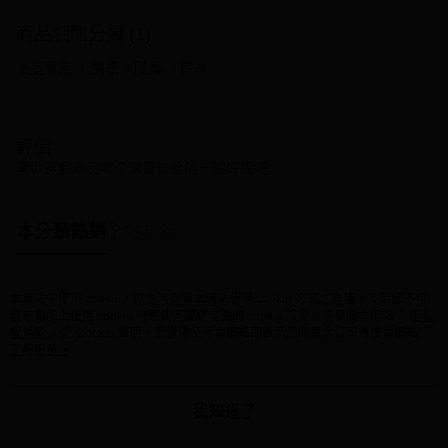
商品相關分類 (1)
後庭專用
男根｜陽具 ｜假屌
評價
喜歡這個商品嗎？購買後給他一個好評吧
本分類熱銷
全站排行
本網站中使用 cookie，欲查詢有關本網站使用 cookie 方式之詳情，及若您不希
熱門標籤
望在電腦上使用 cookie 時應如何變更電腦的 cookie 設定，請參閱本網站「
隱私
權條款
」之 Cookie 聲明。您繼續使用本網站即表示您同意本公司得按本網站使
用條款之 Cookie 聲明使用 cookie。
了解更多 >
我知道了