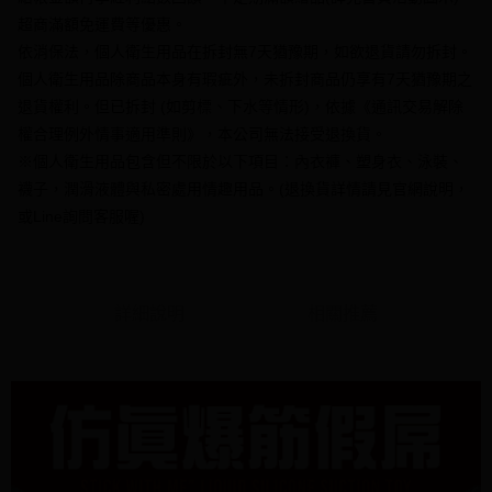
AFTEE先享後付是「在收到商品之後才付款」的支付方式。 讓您購物簡單
3.實際核准額度、可分期數及費用金額請依後續交易確認頁面所載為準。
便利好安心！
超商滿額免運費等優惠。
4.訂單成立30分鐘內，如未前往確認交易或遇審核未通過，訂單將自動取
１．簡單：不需註冊會員、不需綁卡、不需儲值。
運送方式
依消保法，個人衛生用品在拆封無7天猶豫期，如欲退貨請勿拆封。
消。如遇「轉專審核」未通過狀況，表示未達大哥付你分期系統評分，恕無
２．便利：只要手機號碼，簡訊認證，即可結帳。
法說明評估內容。
個人衛生用品除商品本身有瑕疵外，未拆封商品仍享有7天猶豫期之
３．安心：先確認商品／服務後，再付款。
全家付款取貨
【繳款方式說明】
退貨權利。但已拆封 (如剪標、下水等情形)，依據《通訊交易解除
1.分期款項不併入電信帳單，「大哥付你分期」於每月結算日後寄送繳費提
每筆NT$70，滿NT$1,000(含以上)免運費
【「AFTEE先享後付」結帳流程】
醒簡訊。
權合理例外情事適用準則》，本公司無法接受退換貨。
１．於結帳方式選擇「AFTEE先享後付」後，將跳轉至「AFTEE先享後付」
2.透過簡訊連結打開帳單後，可選擇「超商條碼／台灣大直營門市／銀行轉
付款後全家取貨
結帳頁面，進行簡訊認證並確認金額後，即可完成結帳。
※個人衛生用品包含但不限於以下項目：內衣褲、塑身衣、泳裝、
帳／街口支付／iPASS MONEY」等通路繳費。
２．訂單成立數日內，您將收到繳費通知簡訊。
每筆NT$70，滿NT$1,000(含以上)免運費
襪子，潤滑液體與私密處用情趣用品。(退換貨詳情請見官網說明，
３．收到繳費通知簡訊後14天內，點擊此簡訊中的連結，可透過四大超商／
【注意事項】
或Line詢問客服喔)
ATM／網路銀行／等多元方式進行付款，方視為交易完成。
7-11付款取貨
1.本服務係由「台灣大哥大股份有限公司」（以下簡稱本公司）所提供，讓
※ 請注意：結帳手續完成當下不需立刻繳費，但若您需要取消訂單，請聯絡
用戶於交易時，得透過本服務購買商品或服務，並由商店將買賣／分期付款
每筆NT$70，滿NT$1,000(含以上)免運費
購買商品的店家。未經商家同意取消之訂單仍視為有效，需透過AFTEE先享
買賣價金債權讓與本公司後，依約使用本公司帳單繳交帳款。
後付繳納相關費用。
2.基於同意付款使用「大哥付你分期」之契約關係目的，商店將以您的個人
付款後7-11取貨
※ 交易是否成功請以「AFTEE先享後付 」之結帳頁面顯示為準，若有關於
資料（包含姓名、電話或地址）提供予台灣大哥大進項蒐集、處理及利用，
詳細說明
相關推薦
是否繳費成功／繳費後需取消欲退款等相關疑問，請聯繫「AFTEE先享後付
每筆NT$70，滿NT$1,000(含以上)免運費
由本公司與您本人進行分期帳單所需資料之確認、核對及更正。
客戶支援中心」
https://netprotections.freshdesk.com/support/home
3.完整用戶服務條款，請詳閱以下連結：
https://oppay.tw/userRule
7-11取貨(快速到店)
【注意事項】
１．透過由恩沛科技股份有限公司提供之「AFTEE先享後付」服務完成之交
每筆NT$95，滿NT$1,500(含以上)免運費
易，需依本服務之必要範圍內提供個人資料，並將交易相關給付款項請求債
權轉讓予恩沛科技股份有限公司。
宅配
２．關於個人資料處理事宜，請瀏覽以下網址：
每筆NT$95，滿NT$1,500(含以上)免運費
https://aftee.tw/terms/#terms3