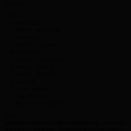
信用卡分期付款
11470403
3 期 0 利率 每期
NT$109
21家銀行
商品特色
6 期 0 利率 每期
NT$54
21家銀行
合作金庫商業銀行
第一商業銀行
🍮 液態矽膠觸感
華南商業銀行
彰化商業銀行
合作金庫商業銀行
第一商業銀行
超商取貨付款
— 軟到不行，親膚又有彈性
上海商業儲蓄銀行
台北富邦商業銀行
華南商業銀行
彰化商業銀行
國泰世華商業銀行
兆豐國際商業銀行
🍑 仿真肉色設計
LINE Pay
上海商業儲蓄銀行
台北富邦商業銀行
臺灣中小企業銀行
台中商業銀行
— 自然系外表，內心很壞
國泰世華商業銀行
兆豐國際商業銀行
匯豐（台灣）商業銀行
華泰商業銀行
Apple Pay
臺灣中小企業銀行
台中商業銀行
🧲 強力吸盤底座
聯邦商業銀行
遠東國際商業銀行
匯豐（台灣）商業銀行
華泰商業銀行
— 一黏就定位，解放雙手更自在
街口支付
元大商業銀行
永豐商業銀行
聯邦商業銀行
遠東國際商業銀行
🖐 手動玩法・自由節奏
玉山商業銀行
星展（台灣）商業銀行
元大商業銀行
永豐商業銀行
悠遊付
— 快慢深淺，全聽你的
台新國際商業銀行
中國信託商業銀行
玉山商業銀行
星展（台灣）商業銀行
台灣樂天信用卡公司
🔥 粗大存在感
台新國際商業銀行
中國信託商業銀行
全盈+PAY
— 不誇張，但很有感
台灣樂天信用卡公司
大哥付你分期
🧼 一體成型好清潔
相關說明
— 用完洗一洗，下一次再壞
【大哥付你分期使用說明】
AFTEE先享後付
1.本服務由台灣大哥大提供，台灣大哥大用戶可立即使用無須另外申請。
銷售重點
2.付款方式選擇「大哥付你分期」，訂單成立後會自動跳轉到大哥付的交易
相關說明
全館商品皆採"隱密包裝"(從外觀不會看到裡面買什麼，取貨不尷尬)
流程，驗證手機門號後，選擇欲分期的期數、繳款截止日，確認付款後即完
【關於「AFTEE先享後付」】
成交易。
ATM付款
結帳金額再享紅利點數回饋、不定期滿額贈品(詳見首頁活動圖示)、