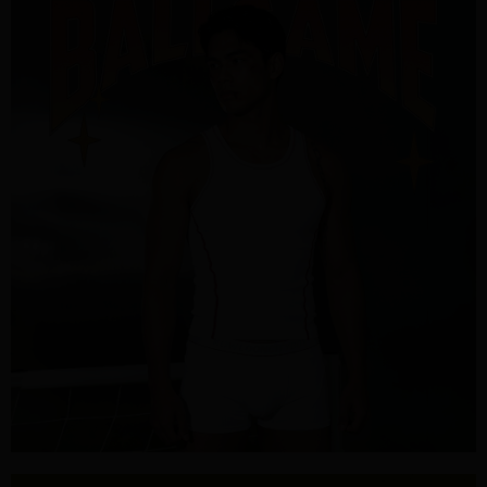
１．透過由恩沛科技股份有限公司提供之「AFTEE先享後付」服務完成之交
每筆NT$95，滿NT$1,500(含以上)免運費
易，需依本服務之必要範圍內提供個人資料，並將交易相關給付款項請求債
權轉讓予恩沛科技股份有限公司。
宅配
２．關於個人資料處理事宜，請瀏覽以下網址：
每筆NT$95，滿NT$1,500(含以上)免運費
https://aftee.tw/terms/#terms3
３．未成年的使用者請事先徵得法定代理人或監護人之同意方可使用
國際配送
查看運費
「AFTEE先享後付」，若未經同意申辦者引起之損失，本公司不負相關責
任。
４．使用「AFTEE先享後付」時，將依據個別帳號之用戶狀況，依本公司即
時審查核予不同之上限額度；若仍有額度不足之情形，本公司將視審查結果
請求用戶進行身份認證。
５．嚴禁一人註冊多個帳號或使用他人資訊註冊。若發現惡意使用之情形，
恩沛科技股份有限公司將有權停止該用戶之使用額度並採取法律行動。