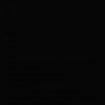
超取滿NT$1,000免運
付款方式
品牌
信用卡一次付款
Kowloon City Boy
信用卡分期付款
3 期 0 利率 每期
NT$299
21家銀行
商品特色
6 期 0 利率 每期
NT$149
21家銀行
合作金庫商業銀行
第一商業銀行
商品編號
華南商業銀行
彰化商業銀行
合作金庫商業銀行
第一商業銀行
11453930
超商取貨付款
上海商業儲蓄銀行
台北富邦商業銀行
華南商業銀行
彰化商業銀行
國泰世華商業銀行
兆豐國際商業銀行
LINE Pay
上海商業儲蓄銀行
台北富邦商業銀行
商品特色
臺灣中小企業銀行
台中商業銀行
國泰世華商業銀行
兆豐國際商業銀行
「BALLGAME by Kowlooncityboy —— 真正的 MVP 上場之地」
匯豐（台灣）商業銀行
華泰商業銀行
Apple Pay
臺灣中小企業銀行
台中商業銀行
不囉嗦了，直接講重點——
聯邦商業銀行
遠東國際商業銀行
匯豐（台灣）商業銀行
華泰商業銀行
街口支付
元大商業銀行
永豐商業銀行
這條內褲是為真的會流汗的運動員而生，
聯邦商業銀行
遠東國際商業銀行
玉山商業銀行
星展（台灣）商業銀行
不是那種只會在場邊因為緊張就硬起來的。
元大商業銀行
永豐商業銀行
悠遊付
台新國際商業銀行
中國信託商業銀行
玉山商業銀行
星展（台灣）商業銀行
為什麼一定要它？
台灣樂天信用卡公司
台新國際商業銀行
中國信託商業銀行
全盈+PAY
「Ball Lock」穩蛋科技 – 沒人想下面來個失控暴投
台灣樂天信用卡公司
吸濕排汗羅紋棉料 – 有點像 70 年代的健身襪，但性感一百倍
大哥付你分期
無縫貼合剪裁 – 零磨擦、零藉口、零後悔