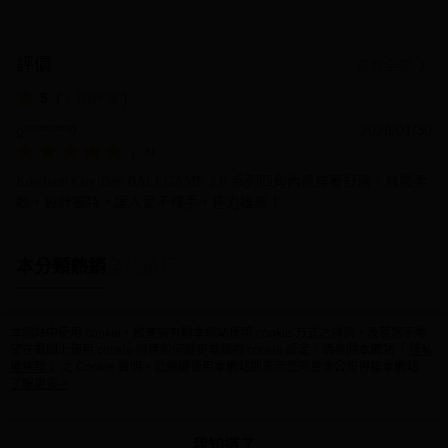
評價
查看全部
5
(
1
則評價
)
g*********0
2026/01/30
|
XL
Kowloon City Boy BALLGAME 2.0 系列四角內褲穿著舒適，材質柔
軟，設計獨特，讓人愛不釋手，極力推薦！
本分類熱銷
全站排行
本網站中使用 cookie，欲查詢有關本網站使用 cookie 方式之詳情，及若您不希
熱門標籤
望在電腦上使用 cookie 時應如何變更電腦的 cookie 設定，請參閱本網站「
隱私
權條款
」之 Cookie 聲明。您繼續使用本網站即表示您同意本公司得按本網站使
用條款之 Cookie 聲明使用 cookie。
了解更多 >
我知道了