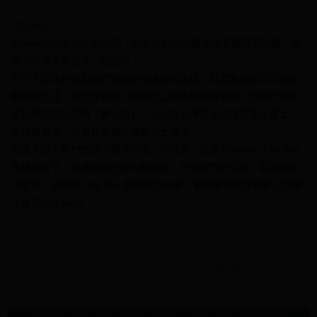
相關說明
【大哥付你分期使用說明】
銷售重點
AFTEE先享後付
1.本服務由台灣大哥大提供，台灣大哥大用戶可立即使用無須另外申請。
Kowloon City Boy 的出現，源於我們認為時裝並不是高不可攀，而
2.付款方式選擇「大哥付你分期」，訂單成立後會自動跳轉到大哥付的交易
相關說明
流程，驗證手機門號後，選擇欲分期的期數、繳款截止日，確認付款後即完
是可以很平易近人、很貼地。
【關於「AFTEE先享後付」】
成交易。
ATM付款
AFTEE先享後付是「在收到商品之後才付款」的支付方式。 讓您購物簡單
不少人認為時裝對他們來說是很遙遠的事情，但其實時裝可以很純
3.實際核准額度、可分期數及費用金額請依後續交易確認頁面所載為準。
便利好安心！
4.訂單成立30分鐘內，如未前往確認交易或遇審核未通過，訂單將自動取
粹屬於生活，屬於你和我。伸展台上的衣服確實燿眼，但我們更期
１．簡單：不需註冊會員、不需綁卡、不需儲值。
運送方式
消。如遇「轉專審核」未通過狀況，表示未達大哥付你分期系統評分，恕無
２．便利：只要手機號碼，簡訊認證，即可結帳。
望出色的設計能夠「著出街」，可以在日常生活中讓更多人穿上，
法說明評估內容。
３．安心：先確認商品／服務後，再付款。
全家付款取貨
並帶來喜悅，而並非單單在伸展台上展示。
【繳款方式說明】
1.分期款項不併入電信帳單，「大哥付你分期」於每月結算日後寄送繳費提
每筆NT$70，滿NT$1,000(含以上)免運費
簡單來說，我們想做「靚得貼地」的時裝！於是 Kowloon City Boy
【「AFTEE先享後付」結帳流程】
醒簡訊。
１．於結帳方式選擇「AFTEE先享後付」後，將跳轉至「AFTEE先享後付」
風格出現了！希望通過在地化的設計，分享我們的信念、看法和創
2.透過簡訊連結打開帳單後，可選擇「超商條碼／台灣大直營門市／銀行轉
付款後全家取貨
結帳頁面，進行簡訊認證並確認金額後，即可完成結帳。
帳／街口支付／iPASS MONEY」等通路繳費。
作意念，並通過 City Boy 風格展示出來。當然最希望你會愛上這個
２．訂單成立數日內，您將收到繳費通知簡訊。
每筆NT$70，滿NT$1,000(含以上)免運費
３．收到繳費通知簡訊後14天內，點擊此簡訊中的連結，可透過四大超商／
「香港City Boy」！
【注意事項】
ATM／網路銀行／等多元方式進行付款，方視為交易完成。
7-11付款取貨
1.本服務係由「台灣大哥大股份有限公司」（以下簡稱本公司）所提供，讓
※ 請注意：結帳手續完成當下不需立刻繳費，但若您需要取消訂單，請聯絡
用戶於交易時，得透過本服務購買商品或服務，並由商店將買賣／分期付款
每筆NT$70，滿NT$1,000(含以上)免運費
購買商品的店家。未經商家同意取消之訂單仍視為有效，需透過AFTEE先享
買賣價金債權讓與本公司後，依約使用本公司帳單繳交帳款。
後付繳納相關費用。
2.基於同意付款使用「大哥付你分期」之契約關係目的，商店將以您的個人
詳細說明
相關推薦
付款後7-11取貨
※ 交易是否成功請以「AFTEE先享後付 」之結帳頁面顯示為準，若有關於
資料（包含姓名、電話或地址）提供予台灣大哥大進項蒐集、處理及利用，
是否繳費成功／繳費後需取消欲退款等相關疑問，請聯繫「AFTEE先享後付
每筆NT$70，滿NT$1,000(含以上)免運費
由本公司與您本人進行分期帳單所需資料之確認、核對及更正。
客戶支援中心」
https://netprotections.freshdesk.com/support/home
3.完整用戶服務條款，請詳閱以下連結：
https://oppay.tw/userRule
7-11取貨(快速到店)
【注意事項】