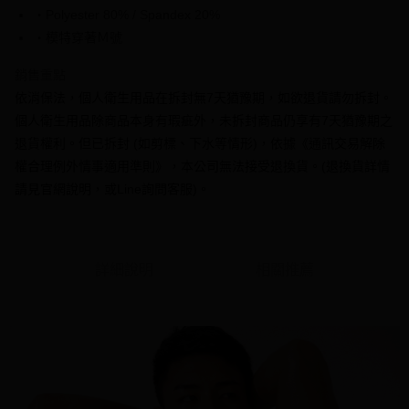
AFTEE先享後付是「在收到商品之後才付款」的支付方式。 讓您購物簡單
3.實際核准額度、可分期數及費用金額請依後續交易確認頁面所載為準。
・Polyester 80% / Spandex 20%
便利好安心！
4.訂單成立30分鐘內，如未前往確認交易或遇審核未通過，訂單將自動取
１．簡單：不需註冊會員、不需綁卡、不需儲值。
・模特穿著Ｍ號
運送方式
消。如遇「轉專審核」未通過狀況，表示未達大哥付你分期系統評分，恕無
２．便利：只要手機號碼，簡訊認證，即可結帳。
法說明評估內容。
３．安心：先確認商品／服務後，再付款。
全家付款取貨
銷售重點
【繳款方式說明】
1.分期款項不併入電信帳單，「大哥付你分期」於每月結算日後寄送繳費提
每筆NT$70，滿NT$1,000(含以上)免運費
依消保法，個人衛生用品在拆封無7天猶豫期，如欲退貨請勿拆封。
【「AFTEE先享後付」結帳流程】
醒簡訊。
１．於結帳方式選擇「AFTEE先享後付」後，將跳轉至「AFTEE先享後付」
個人衛生用品除商品本身有瑕疵外，未拆封商品仍享有7天猶豫期之
2.透過簡訊連結打開帳單後，可選擇「超商條碼／台灣大直營門市／銀行轉
付款後全家取貨
結帳頁面，進行簡訊認證並確認金額後，即可完成結帳。
帳／街口支付／iPASS MONEY」等通路繳費。
退貨權利。但已拆封 (如剪標、下水等情形)，依據《通訊交易解除
２．訂單成立數日內，您將收到繳費通知簡訊。
每筆NT$70，滿NT$1,000(含以上)免運費
３．收到繳費通知簡訊後14天內，點擊此簡訊中的連結，可透過四大超商／
權合理例外情事適用準則》，本公司無法接受退換貨。(退換貨詳情
【注意事項】
ATM／網路銀行／等多元方式進行付款，方視為交易完成。
7-11付款取貨
請見官網說明，或Line詢問客服)。
1.本服務係由「台灣大哥大股份有限公司」（以下簡稱本公司）所提供，讓
※ 請注意：結帳手續完成當下不需立刻繳費，但若您需要取消訂單，請聯絡
用戶於交易時，得透過本服務購買商品或服務，並由商店將買賣／分期付款
每筆NT$70，滿NT$1,000(含以上)免運費
購買商品的店家。未經商家同意取消之訂單仍視為有效，需透過AFTEE先享
買賣價金債權讓與本公司後，依約使用本公司帳單繳交帳款。
後付繳納相關費用。
2.基於同意付款使用「大哥付你分期」之契約關係目的，商店將以您的個人
付款後7-11取貨
※ 交易是否成功請以「AFTEE先享後付 」之結帳頁面顯示為準，若有關於
資料（包含姓名、電話或地址）提供予台灣大哥大進項蒐集、處理及利用，
是否繳費成功／繳費後需取消欲退款等相關疑問，請聯繫「AFTEE先享後付
詳細說明
相關推薦
每筆NT$70，滿NT$1,000(含以上)免運費
由本公司與您本人進行分期帳單所需資料之確認、核對及更正。
客戶支援中心」
https://netprotections.freshdesk.com/support/home
3.完整用戶服務條款，請詳閱以下連結：
https://oppay.tw/userRule
7-11取貨(快速到店)
【注意事項】
１．透過由恩沛科技股份有限公司提供之「AFTEE先享後付」服務完成之交
每筆NT$95，滿NT$1,500(含以上)免運費
易，需依本服務之必要範圍內提供個人資料，並將交易相關給付款項請求債
權轉讓予恩沛科技股份有限公司。
宅配
２．關於個人資料處理事宜，請瀏覽以下網址：
每筆NT$95，滿NT$1,500(含以上)免運費
https://aftee.tw/terms/#terms3