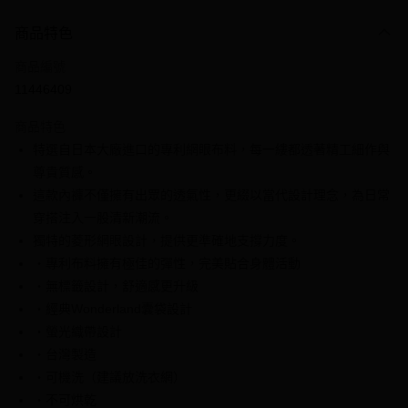
信用卡分期付款
3 期 0 利率 每期
NT$326
21家銀行
商品特色
6 期 0 利率 每期
NT$163
21家銀行
合作金庫商業銀行
第一商業銀行
商品編號
華南商業銀行
彰化商業銀行
合作金庫商業銀行
第一商業銀行
11446409
超商取貨付款
上海商業儲蓄銀行
台北富邦商業銀行
華南商業銀行
彰化商業銀行
國泰世華商業銀行
兆豐國際商業銀行
LINE Pay
上海商業儲蓄銀行
台北富邦商業銀行
商品特色
臺灣中小企業銀行
台中商業銀行
國泰世華商業銀行
兆豐國際商業銀行
特選自日本大廠進口的專利網眼布料，每一縷都透著精工細作與
匯豐（台灣）商業銀行
華泰商業銀行
Apple Pay
臺灣中小企業銀行
台中商業銀行
尊貴質感。
聯邦商業銀行
遠東國際商業銀行
匯豐（台灣）商業銀行
華泰商業銀行
街口支付
元大商業銀行
永豐商業銀行
這款內褲不僅擁有出眾的透氣性，更綴以當代設計理念，為日常
聯邦商業銀行
遠東國際商業銀行
玉山商業銀行
星展（台灣）商業銀行
穿搭注入一股清新潮流。
元大商業銀行
永豐商業銀行
悠遊付
台新國際商業銀行
中國信託商業銀行
玉山商業銀行
星展（台灣）商業銀行
獨特的菱形網眼設計，提供更準確地支撐力度。
台灣樂天信用卡公司
台新國際商業銀行
中國信託商業銀行
全盈+PAY
・專利布料擁有極佳的彈性，完美貼合身體活動
台灣樂天信用卡公司
・無標籤設計，舒適感更升級
大哥付你分期
・經典Wonderland囊袋設計
相關說明
・螢光織帶設計
【大哥付你分期使用說明】
AFTEE先享後付
1.本服務由台灣大哥大提供，台灣大哥大用戶可立即使用無須另外申請。
・台灣製造
2.付款方式選擇「大哥付你分期」，訂單成立後會自動跳轉到大哥付的交易
相關說明
・可機洗（建議放洗衣網）
流程，驗證手機門號後，選擇欲分期的期數、繳款截止日，確認付款後即完
【關於「AFTEE先享後付」】
・不可烘乾
成交易。
ATM付款