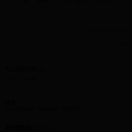
顯示電腦版詳細說明
客服
商品相關分類 (1)
內褲
三角內褲
評價
喜歡這個商品嗎？購買後給他一個好評吧
本分類熱銷
全站排行