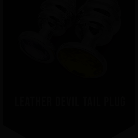
３．未成年的使用者請事先徵得法定代理人或監護人之同意方可使用
國際配送
查看運費
「AFTEE先享後付」，若未經同意申辦者引起之損失，本公司不負相關責
任。
４．使用「AFTEE先享後付」時，將依據個別帳號之用戶狀況，依本公司即
時審查核予不同之上限額度；若仍有額度不足之情形，本公司將視審查結果
請求用戶進行身份認證。
５．嚴禁一人註冊多個帳號或使用他人資訊註冊。若發現惡意使用之情形，
恩沛科技股份有限公司將有權停止該用戶之使用額度並採取法律行動。