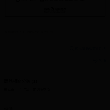
肛塞/熱銷款/情侶共用/夜晚好物/私密升級/性感小物
顯示電腦版詳細說明
客服
商品相關分類 (1)
後庭專用
肛塞｜前列腺刺激
評價