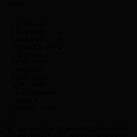
信用卡分期付款
11420876
3 期 0 利率 每期
NT$63
21家銀行
商品特色
6 期 0 利率 每期
NT$31
21家銀行
合作金庫商業銀行
第一商業銀行
💎 鑽石銀尾飾設計
華南商業銀行
彰化商業銀行
合作金庫商業銀行
第一商業銀行
超商取貨付款
高質感點綴，視覺精緻耐看
上海商業儲蓄銀行
台北富邦商業銀行
華南商業銀行
彰化商業銀行
國泰世華商業銀行
兆豐國際商業銀行
🌀 螺旋曲線結構
LINE Pay
上海商業儲蓄銀行
台北富邦商業銀行
臺灣中小企業銀行
台中商業銀行
接觸層次更豐富，感受不單一
國泰世華商業銀行
兆豐國際商業銀行
匯豐（台灣）商業銀行
華泰商業銀行
Apple Pay
臺灣中小企業銀行
台中商業銀行
🍑 圓潤前端造型
聯邦商業銀行
遠東國際商業銀行
匯豐（台灣）商業銀行
華泰商業銀行
進入順暢，使用更安心
街口支付
元大商業銀行
永豐商業銀行
聯邦商業銀行
遠東國際商業銀行
🫧 親膚材質觸感
玉山商業銀行
星展（台灣）商業銀行
元大商業銀行
永豐商業銀行
悠遊付
表面滑順，貼合度佳
台新國際商業銀行
中國信託商業銀行
玉山商業銀行
星展（台灣）商業銀行
台灣樂天信用卡公司
🎭 探索／培養適用
台新國際商業銀行
中國信託商業銀行
全盈+PAY
適合不同階段的體驗需求
台灣樂天信用卡公司
大哥付你分期
🧼 易清潔保養
相關說明
日常清洗方便，維持衛生
【大哥付你分期使用說明】
AFTEE先享後付
1.本服務由台灣大哥大提供，台灣大哥大用戶可立即使用無須另外申請。
銷售重點
2.付款方式選擇「大哥付你分期」，訂單成立後會自動跳轉到大哥付的交易
相關說明
情趣商品屬貼身私密商品，購買前請先確認款式，為確保商品品質
流程，驗證手機門號後，選擇欲分期的期數、繳款截止日，確認付款後即完
【關於「AFTEE先享後付」】
成交易。
ATM付款
與衛生考量，售出後無法退換貨。(退換貨詳情請見官網說明，或