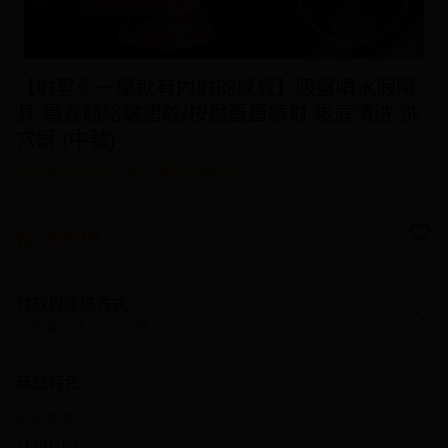
【射莖💦一壓就有內射的感覺】吸盤噴水假陽
具 逼真筋絡皺摺紋/按壓蛋蛋噴射 後庭清洗 洗
穴器 (中號)
超取滿NT$1,000免運
國家/地區配送
NT$799
NT$699
付款與運送方式
超取滿NT$1,000免運
付款方式
商品特色
信用卡一次付款
商品編號
信用卡分期付款
11401109