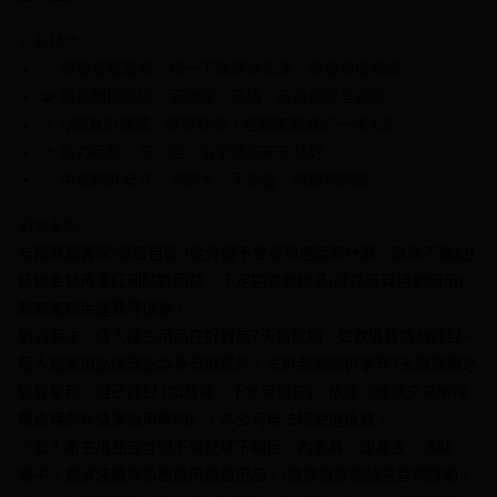
3 期 0 利率 每期
NT$233
21家銀行
商品特色
6 期 0 利率 每期
NT$116
21家銀行
合作金庫商業銀行
第一商業銀行
💦 按壓蛋蛋直噴：按一下就開始表演，視覺爽度爆表
華南商業銀行
彰化商業銀行
合作金庫商業銀行
第一商業銀行
超商取貨付款
🧩 逼真皺摺肌紋：冠狀褶、筋絡、皮紋細節全還原
上海商業儲蓄銀行
台北富邦商業銀行
華南商業銀行
彰化商業銀行
國泰世華商業銀行
兆豐國際商業銀行
🍑 Q韌真肌觸感：厚實軟彈，捏起來跟真的一樣欠玩
LINE Pay
上海商業儲蓄銀行
台北富邦商業銀行
臺灣中小企業銀行
台中商業銀行
📌 強力吸盤：床、牆、浴室都能牢牢站好
國泰世華商業銀行
兆豐國際商業銀行
匯豐（台灣）商業銀行
華泰商業銀行
Apple Pay
臺灣中小企業銀行
台中商業銀行
📏 中號剛好尺寸：不過大、不過猛、爽度剛剛好
聯邦商業銀行
遠東國際商業銀行
匯豐（台灣）商業銀行
華泰商業銀行
街口支付
元大商業銀行
永豐商業銀行
銷售重點
聯邦商業銀行
遠東國際商業銀行
玉山商業銀行
星展（台灣）商業銀行
元大商業銀行
永豐商業銀行
全館商品皆採"隱密包裝"(從外觀不會看到裡面買什麼，取貨不尷尬)
悠遊付
台新國際商業銀行
中國信託商業銀行
玉山商業銀行
星展（台灣）商業銀行
結帳金額再享紅利點數回饋、不定期滿額贈品(詳見首頁活動圖示)、
台灣樂天信用卡公司
台新國際商業銀行
中國信託商業銀行
全盈+PAY
超商滿額免運費等優惠。
台灣樂天信用卡公司
依消保法，個人衛生用品在拆封無7天猶豫期，如欲退貨請勿拆封。
大哥付你分期
個人衛生用品除商品本身有瑕疵外，未拆封商品仍享有7天猶豫期之
相關說明
【大哥付你分期使用說明】
退貨權利。但已拆封 (如剪標、下水等情形)，依據《通訊交易解除
AFTEE先享後付
1.本服務由台灣大哥大提供，台灣大哥大用戶可立即使用無須另外申請。
權合理例外情事適用準則》，本公司無法接受退換貨。
2.付款方式選擇「大哥付你分期」，訂單成立後會自動跳轉到大哥付的交易
相關說明
※個人衛生用品包含但不限於以下項目：內衣褲、塑身衣、泳裝、
流程，驗證手機門號後，選擇欲分期的期數、繳款截止日，確認付款後即完
【關於「AFTEE先享後付」】
成交易。
ATM付款
襪子，潤滑液體與私密處用情趣用品。(退換貨詳情請見官網說明，
AFTEE先享後付是「在收到商品之後才付款」的支付方式。 讓您購物簡單
3.實際核准額度、可分期數及費用金額請依後續交易確認頁面所載為準。