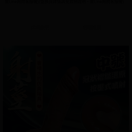
便利好安心！
或Line詢問客服喔)(退換貨詳情請見官網說明，或Line詢問客服喔)
4.訂單成立30分鐘內，如未前往確認交易或遇審核未通過，訂單將自動取
１．簡單：不需註冊會員、不需綁卡、不需儲值。
運送方式
消。如遇「轉專審核」未通過狀況，表示未達大哥付你分期系統評分，恕無
２．便利：只要手機號碼，簡訊認證，即可結帳。
法說明評估內容。
３．安心：先確認商品／服務後，再付款。
全家付款取貨
【繳款方式說明】
1.分期款項不併入電信帳單，「大哥付你分期」於每月結算日後寄送繳費提
每筆NT$70，滿NT$1,000(含以上)免運費
【「AFTEE先享後付」結帳流程】
詳細說明
相關推薦
醒簡訊。
１．於結帳方式選擇「AFTEE先享後付」後，將跳轉至「AFTEE先享後付」
2.透過簡訊連結打開帳單後，可選擇「超商條碼／台灣大直營門市／銀行轉
付款後全家取貨
結帳頁面，進行簡訊認證並確認金額後，即可完成結帳。
帳／街口支付／iPASS MONEY」等通路繳費。
２．訂單成立數日內，您將收到繳費通知簡訊。
每筆NT$70，滿NT$1,000(含以上)免運費
３．收到繳費通知簡訊後14天內，點擊此簡訊中的連結，可透過四大超商／
【注意事項】
ATM／網路銀行／等多元方式進行付款，方視為交易完成。
7-11付款取貨
1.本服務係由「台灣大哥大股份有限公司」（以下簡稱本公司）所提供，讓
※ 請注意：結帳手續完成當下不需立刻繳費，但若您需要取消訂單，請聯絡
用戶於交易時，得透過本服務購買商品或服務，並由商店將買賣／分期付款
每筆NT$70，滿NT$1,000(含以上)免運費
購買商品的店家。未經商家同意取消之訂單仍視為有效，需透過AFTEE先享
買賣價金債權讓與本公司後，依約使用本公司帳單繳交帳款。
後付繳納相關費用。
2.基於同意付款使用「大哥付你分期」之契約關係目的，商店將以您的個人
付款後7-11取貨
※ 交易是否成功請以「AFTEE先享後付 」之結帳頁面顯示為準，若有關於
資料（包含姓名、電話或地址）提供予台灣大哥大進項蒐集、處理及利用，
是否繳費成功／繳費後需取消欲退款等相關疑問，請聯繫「AFTEE先享後付
每筆NT$70，滿NT$1,000(含以上)免運費
由本公司與您本人進行分期帳單所需資料之確認、核對及更正。
客戶支援中心」
https://netprotections.freshdesk.com/support/home
3.完整用戶服務條款，請詳閱以下連結：
https://oppay.tw/userRule
7-11取貨(快速到店)
【注意事項】
１．透過由恩沛科技股份有限公司提供之「AFTEE先享後付」服務完成之交
每筆NT$95，滿NT$1,500(含以上)免運費
易，需依本服務之必要範圍內提供個人資料，並將交易相關給付款項請求債
權轉讓予恩沛科技股份有限公司。
宅配
２．關於個人資料處理事宜，請瀏覽以下網址：
每筆NT$95，滿NT$1,500(含以上)免運費
https://aftee.tw/terms/#terms3
３．未成年的使用者請事先徵得法定代理人或監護人之同意方可使用
國際配送
查看運費