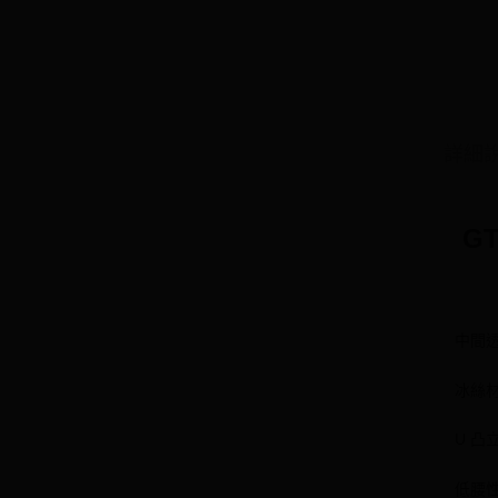
詳細
G
中間透
冰絲
U 
低腰性