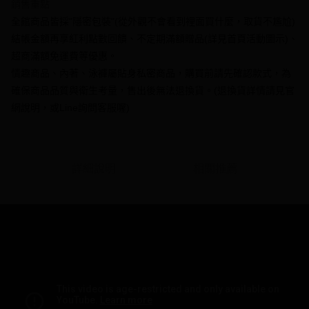
【大哥付你分期使用說明】
銷售重點
AFTEE先享後付
1.本服務由台灣大哥大提供，台灣大哥大用戶可立即使用無須另外申請。
全館商品皆採"隱密包裝"(從外觀不會看到裡面買什麼，取貨不尷尬)
2.付款方式選擇「大哥付你分期」，訂單成立後會自動跳轉到大哥付的交易
相關說明
結帳金額再享紅利點數回饋、不定期滿額贈品(詳見首頁活動圖示)、
流程，驗證手機門號後，選擇欲分期的期數、繳款截止日，確認付款後即完
【關於「AFTEE先享後付」】
成交易。
ATM付款
超商滿額免運費等優惠。
AFTEE先享後付是「在收到商品之後才付款」的支付方式。 讓您購物簡單
3.實際核准額度、可分期數及費用金額請依後續交易確認頁面所載為準。
便利好安心！
情趣商品、內著、泳褲屬貼身私密商品，購買前請先確認款式，為
4.訂單成立30分鐘內，如未前往確認交易或遇審核未通過，訂單將自動取
１．簡單：不需註冊會員、不需綁卡、不需儲值。
運送方式
確保商品品質與衛生考量，售出後無法退換貨。(退換貨詳情請見官
消。如遇「轉專審核」未通過狀況，表示未達大哥付你分期系統評分，恕無
２．便利：只要手機號碼，簡訊認證，即可結帳。
法說明評估內容。
網說明，或Line詢問客服喔)
３．安心：先確認商品／服務後，再付款。
全家付款取貨
【繳款方式說明】
1.分期款項不併入電信帳單，「大哥付你分期」於每月結算日後寄送繳費提
每筆NT$70，滿NT$1,000(含以上)免運費
【「AFTEE先享後付」結帳流程】
醒簡訊。
１．於結帳方式選擇「AFTEE先享後付」後，將跳轉至「AFTEE先享後付」
2.透過簡訊連結打開帳單後，可選擇「超商條碼／台灣大直營門市／銀行轉
付款後全家取貨
結帳頁面，進行簡訊認證並確認金額後，即可完成結帳。
帳／街口支付／iPASS MONEY」等通路繳費。
詳細說明
相關推薦
２．訂單成立數日內，您將收到繳費通知簡訊。
每筆NT$70，滿NT$1,000(含以上)免運費
３．收到繳費通知簡訊後14天內，點擊此簡訊中的連結，可透過四大超商／
【注意事項】
ATM／網路銀行／等多元方式進行付款，方視為交易完成。
7-11付款取貨
1.本服務係由「台灣大哥大股份有限公司」（以下簡稱本公司）所提供，讓
※ 請注意：結帳手續完成當下不需立刻繳費，但若您需要取消訂單，請聯絡
用戶於交易時，得透過本服務購買商品或服務，並由商店將買賣／分期付款
每筆NT$70，滿NT$1,000(含以上)免運費
購買商品的店家。未經商家同意取消之訂單仍視為有效，需透過AFTEE先享
買賣價金債權讓與本公司後，依約使用本公司帳單繳交帳款。
後付繳納相關費用。
2.基於同意付款使用「大哥付你分期」之契約關係目的，商店將以您的個人
付款後7-11取貨
※ 交易是否成功請以「AFTEE先享後付 」之結帳頁面顯示為準，若有關於
資料（包含姓名、電話或地址）提供予台灣大哥大進項蒐集、處理及利用，
是否繳費成功／繳費後需取消欲退款等相關疑問，請聯繫「AFTEE先享後付
每筆NT$70，滿NT$1,000(含以上)免運費
由本公司與您本人進行分期帳單所需資料之確認、核對及更正。
客戶支援中心」
https://netprotections.freshdesk.com/support/home
3.完整用戶服務條款，請詳閱以下連結：
https://oppay.tw/userRule
7-11取貨(快速到店)
【注意事項】
１．透過由恩沛科技股份有限公司提供之「AFTEE先享後付」服務完成之交
每筆NT$95，滿NT$1,500(含以上)免運費