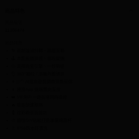
付款方式
商品特色
信用卡一次付款
商品編號
信用卡分期付款
11306474
3 期 0 利率 每期
NT$1,196
21家銀行
商品特色
6 期 0 利率 每期
NT$598
21家銀行
合作金庫商業銀行
第一商業銀行
🌀 首創漩渦抖轉、超感互聯
華南商業銀行
彰化商業銀行
合作金庫商業銀行
第一商業銀行
超商取貨付款
🕹️ 本能扳機操控、無段變速
上海商業儲蓄銀行
台北富邦商業銀行
華南商業銀行
彰化商業銀行
國泰世華商業銀行
兆豐國際商業銀行
💦 高扭向量引擎、一秒瞬達
LINE Pay
上海商業儲蓄銀行
台北富邦商業銀行
臺灣中小企業銀行
台中商業銀行
👌 360°顆粒 / 渦輪內膽通道
國泰世華商業銀行
兆豐國際商業銀行
匯豐（台灣）商業銀行
華泰商業銀行
Apple Pay
臺灣中小企業銀行
台中商業銀行
👩🏻‍🦳 AI感官遊戲調教智能玩伴
聯邦商業銀行
遠東國際商業銀行
匯豐（台灣）商業銀行
華泰商業銀行
📱 連接App 遠端雙向互控
街口支付
元大商業銀行
永豐商業銀行
聯邦商業銀行
遠東國際商業銀行
👑 VIP用戶一鍵扳機同時操控
玉山商業銀行
星展（台灣）商業銀行
元大商業銀行
永豐商業銀行
悠遊付
🔥 智能快速預熱
台新國際商業銀行
中國信託商業銀行
玉山商業銀行
星展（台灣）商業銀行
台灣樂天信用卡公司
💈 炫彩觀景窗設計
台新國際商業銀行
中國信託商業銀行
全盈+PAY
🎨 個性DIY貼紙打造專屬絢風杯
台灣樂天信用卡公司
大哥付你分期
🚿 IP56防水好清洗
相關說明