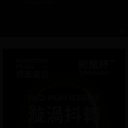
易，需依本服務之必要範圍內提供個人資料，並將交易相關給付款項請求債
權轉讓予恩沛科技股份有限公司。
宅配
２．關於個人資料處理事宜，請瀏覽以下網址：
每筆NT$95，滿NT$1,500(含以上)免運費
https://aftee.tw/terms/#terms3
３．未成年的使用者請事先徵得法定代理人或監護人之同意方可使用
國際配送
查看運費
「AFTEE先享後付」，若未經同意申辦者引起之損失，本公司不負相關責
任。
４．使用「AFTEE先享後付」時，將依據個別帳號之用戶狀況，依本公司即
時審查核予不同之上限額度；若仍有額度不足之情形，本公司將視審查結果
請求用戶進行身份認證。
５．嚴禁一人註冊多個帳號或使用他人資訊註冊。若發現惡意使用之情形，
恩沛科技股份有限公司將有權停止該用戶之使用額度並採取法律行動。