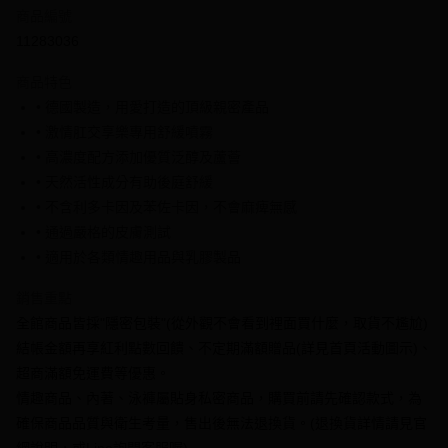
6 期 0 利率 每期
NT$131
21家銀行
合作金庫商業銀行
第一商業銀行
商品編號
華南商業銀行
彰化商業銀行
合作金庫商業銀行
第一商業銀行
11283036
超商取貨付款
上海商業儲蓄銀行
台北富邦商業銀行
華南商業銀行
彰化商業銀行
國泰世華商業銀行
兆豐國際商業銀行
LINE Pay
上海商業儲蓄銀行
台北富邦商業銀行
商品特色
臺灣中小企業銀行
台中商業銀行
國泰世華商業銀行
兆豐國際商業銀行
• 德國製造，用愛打造的頂級親密產品
匯豐（台灣）商業銀行
華泰商業銀行
Apple Pay
臺灣中小企業銀行
台中商業銀行
• 激情肛交享樂專用舒緩噴霧
聯邦商業銀行
遠東國際商業銀行
匯豐（台灣）商業銀行
華泰商業銀行
街口支付
元大商業銀行
永豐商業銀行
• 高濃度配方添加優質泛醇及蘆薈
聯邦商業銀行
遠東國際商業銀行
玉山商業銀行
星展（台灣）商業銀行
• 天然活性成分有助後庭舒緩
元大商業銀行
永豐商業銀行
悠遊付
台新國際商業銀行
中國信託商業銀行
玉山商業銀行
星展（台灣）商業銀行
• 不含利多卡因及苯佐卡因，不會麻痺無感
台灣樂天信用卡公司
台新國際商業銀行
中國信託商業銀行
全盈+PAY
• 通過嚴格的皮膚測試
台灣樂天信用卡公司
• 適用於各類情趣用品與乳膠製品
大哥付你分期
相關說明
銷售重點
【大哥付你分期使用說明】
全館商品皆採"隱密包裝"(從外觀不會看到裡面買什麼，取貨不尷尬)
AFTEE先享後付
1.本服務由台灣大哥大提供，台灣大哥大用戶可立即使用無須另外申請。
結帳金額再享紅利點數回饋、不定期滿額贈品(詳見首頁活動圖示)、
2.付款方式選擇「大哥付你分期」，訂單成立後會自動跳轉到大哥付的交易
相關說明
流程，驗證手機門號後，選擇欲分期的期數、繳款截止日，確認付款後即完
超商滿額免運費等優惠。
【關於「AFTEE先享後付」】
成交易。
ATM付款
AFTEE先享後付是「在收到商品之後才付款」的支付方式。 讓您購物簡單
情趣商品、內著、泳褲屬貼身私密商品，購買前請先確認款式，為
3.實際核准額度、可分期數及費用金額請依後續交易確認頁面所載為準。
便利好安心！
4.訂單成立30分鐘內，如未前往確認交易或遇審核未通過，訂單將自動取
確保商品品質與衛生考量，售出後無法退換貨。(退換貨詳情請見官
１．簡單：不需註冊會員、不需綁卡、不需儲值。
運送方式
消。如遇「轉專審核」未通過狀況，表示未達大哥付你分期系統評分，恕無
２．便利：只要手機號碼，簡訊認證，即可結帳。