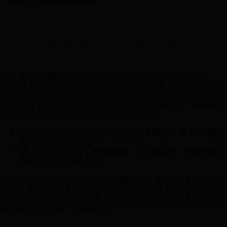
網說明，或Line詢問客服喔)
法說明評估內容。
３．安心：先確認商品／服務後，再付款。
全家付款取貨
【繳款方式說明】
1.分期款項不併入電信帳單，「大哥付你分期」於每月結算日後寄送繳費提
每筆NT$70，滿NT$1,000(含以上)免運費
【「AFTEE先享後付」結帳流程】
醒簡訊。
１．於結帳方式選擇「AFTEE先享後付」後，將跳轉至「AFTEE先享後付」
2.透過簡訊連結打開帳單後，可選擇「超商條碼／台灣大直營門市／銀行轉
付款後全家取貨
結帳頁面，進行簡訊認證並確認金額後，即可完成結帳。
詳細說明
相關推薦
帳／街口支付／iPASS MONEY」等通路繳費。
２．訂單成立數日內，您將收到繳費通知簡訊。
每筆NT$70，滿NT$1,000(含以上)免運費
３．收到繳費通知簡訊後14天內，點擊此簡訊中的連結，可透過四大超商／
【注意事項】
ATM／網路銀行／等多元方式進行付款，方視為交易完成。
pjur 專為激情後庭所設計的高濃度舒緩噴霧- BACK
7-11付款取貨
1.本服務係由「台灣大哥大股份有限公司」（以下簡稱本公司）所提供，讓
※ 請注意：結帳手續完成當下不需立刻繳費，但若您需要取消訂單，請聯絡
DOOR Spray ，增加放鬆與享樂的愉悅感。添加活性成
用戶於交易時，得透過本服務購買商品或服務，並由商店將買賣／分期付款
每筆NT$70，滿NT$1,000(含以上)免運費
購買商品的店家。未經商家同意取消之訂單仍視為有效，需透過AFTEE先享
分泛醇（維他命B5）及蘆薈有助使皮膚組織更有彈性，
買賣價金債權讓與本公司後，依約使用本公司帳單繳交帳款。
後付繳納相關費用。
會被皮膚表層吸收，能有效維持皮膚的柔軟度，減低敏
2.基於同意付款使用「大哥付你分期」之契約關係目的，商店將以您的個人
付款後7-11取貨
※ 交易是否成功請以「AFTEE先享後付 」之結帳頁面顯示為準，若有關於
感度及幫助盡情享受肛交所帶來的歡愉。
資料（包含姓名、電話或地址）提供予台灣大哥大進項蒐集、處理及利用，
是否繳費成功／繳費後需取消欲退款等相關疑問，請聯繫「AFTEE先享後付
每筆NT$70，滿NT$1,000(含以上)免運費
由本公司與您本人進行分期帳單所需資料之確認、核對及更正。
客戶支援中心」
https://netprotections.freshdesk.com/support/home
泛醇 - 維他命B5 可舒緩恢復肌膚彈性，幫助修補組
3.完整用戶服務條款，請詳閱以下連結：
https://oppay.tw/userRule
織令皮膚柔軟嫩滑。
7-11取貨(快速到店)
【注意事項】
蘆薈 - 賦活肌膚、增強保濕、潤澤滋養、舒緩因乾
１．透過由恩沛科技股份有限公司提供之「AFTEE先享後付」服務完成之交
每筆NT$95，滿NT$1,500(含以上)免運費
燥引起的皮膚敏感。
易，需依本服務之必要範圍內提供個人資料，並將交易相關給付款項請求債
權轉讓予恩沛科技股份有限公司。
宅配
不含利多卡因及苯佐卡因等麻藥成分，可降低後庭過度
２．關於個人資料處理事宜，請瀏覽以下網址：
每筆NT$95，滿NT$1,500(含以上)免運費
敏感，但不會麻木，不會積聚於體內，絕對安全。這意
https://aftee.tw/terms/#terms3
味著可以用於更大的玩具，搭配使用 pjur BACK DOOR
３．未成年的使用者請事先徵得法定代理人或監護人之同意方可使用
國際配送
查看運費
激情後庭潤滑液，完美結合！
「AFTEE先享後付」，若未經同意申辦者引起之損失，本公司不負相關責
任。
４．使用「AFTEE先享後付」時，將依據個別帳號之用戶狀況，依本公司即