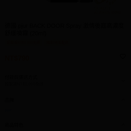
德國 pjur BACK DOOR Spray 激情後庭高濃度
舒緩噴霧 (20ml)
超取滿NT$1,000免運
國家/地區配送
NT$790
付款與運送方式
超取滿NT$1,000免運
付款方式
品牌
信用卡一次付款
pjur
信用卡分期付款
3 期 0 利率 每期
NT$263
21家銀行
商品特色