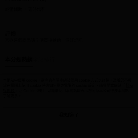
威猛輔助
延時增強
評價
喜歡這個商品嗎？購買後給他一個好評吧
本分類熱銷
全站排行
本網站中使用 cookie，欲查詢有關本網站使用 cookie 方式之詳情，及若您不希
熱門標籤
望在電腦上使用 cookie 時應如何變更電腦的 cookie 設定，請參閱本網站「
隱私
權條款
」之 Cookie 聲明。您繼續使用本網站即表示您同意本公司得按本網站使
用條款之 Cookie 聲明使用 cookie。
了解更多 >
我知道了