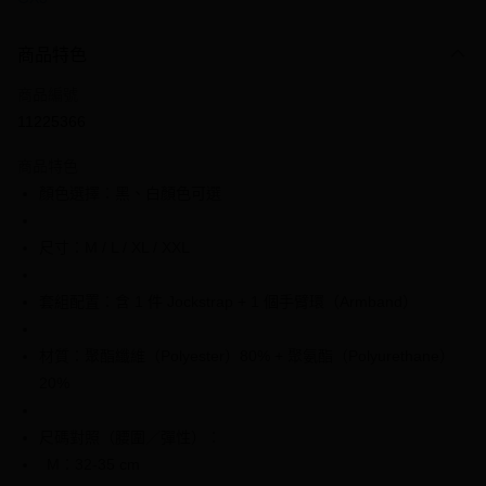
信用卡分期付款
3 期 0 利率 每期
NT$266
21家銀行
商品特色
6 期 0 利率 每期
NT$133
21家銀行
合作金庫商業銀行
第一商業銀行
商品編號
華南商業銀行
彰化商業銀行
合作金庫商業銀行
第一商業銀行
11225366
超商取貨付款
上海商業儲蓄銀行
台北富邦商業銀行
華南商業銀行
彰化商業銀行
國泰世華商業銀行
兆豐國際商業銀行
LINE Pay
上海商業儲蓄銀行
台北富邦商業銀行
商品特色
臺灣中小企業銀行
台中商業銀行
國泰世華商業銀行
兆豐國際商業銀行
顏色選擇：黑、白顏色可選
匯豐（台灣）商業銀行
華泰商業銀行
Apple Pay
臺灣中小企業銀行
台中商業銀行
聯邦商業銀行
遠東國際商業銀行
匯豐（台灣）商業銀行
華泰商業銀行
街口支付
元大商業銀行
永豐商業銀行
尺寸：M / L / XL / XXL
聯邦商業銀行
遠東國際商業銀行
玉山商業銀行
星展（台灣）商業銀行
元大商業銀行
永豐商業銀行
悠遊付
台新國際商業銀行
中國信託商業銀行
玉山商業銀行
星展（台灣）商業銀行
套組配置：含 1 件 Jockstrap + 1 個手臂環（Armband）
台灣樂天信用卡公司
台新國際商業銀行
中國信託商業銀行
全盈+PAY
台灣樂天信用卡公司
材質：聚酯纖維（Polyester）80% + 聚氨酯（Polyurethane）
大哥付你分期
20%
相關說明
【大哥付你分期使用說明】
AFTEE先享後付
1.本服務由台灣大哥大提供，台灣大哥大用戶可立即使用無須另外申請。
尺碼對照（腰圍／彈性）：
2.付款方式選擇「大哥付你分期」，訂單成立後會自動跳轉到大哥付的交易
相關說明
M：32-35 cm
流程，驗證手機門號後，選擇欲分期的期數、繳款截止日，確認付款後即完
【關於「AFTEE先享後付」】