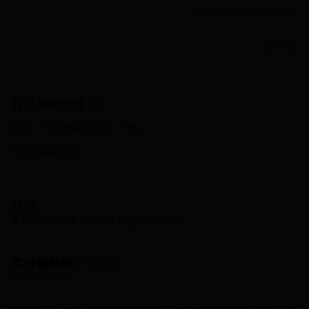
顯示電腦版詳細說明
客服
商品相關分類 (2)
內褲
性感內褲 (後空、丁字)
🛒特惠專區75折
評價
喜歡這個商品嗎？購買後給他一個好評吧
本分類熱銷
全站排行