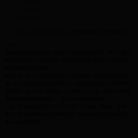
L：34-37 cm
成交易。
ATM付款
AFTEE先享後付是「在收到商品之後才付款」的支付方式。 讓您購物簡單
3.實際核准額度、可分期數及費用金額請依後續交易確認頁面所載為準。
XL：36-39 cm
便利好安心！
4.訂單成立30分鐘內，如未前往確認交易或遇審核未通過，訂單將自動取
１．簡單：不需註冊會員、不需綁卡、不需儲值。
XXL：38-41 cm
運送方式
消。如遇「轉專審核」未通過狀況，表示未達大哥付你分期系統評分，恕無
２．便利：只要手機號碼，簡訊認證，即可結帳。
法說明評估內容。
３．安心：先確認商品／服務後，再付款。
全家付款取貨
【繳款方式說明】
注意事項：布料為印刷處理，拉扯或縫製時顏色可能稍微變淡
1.分期款項不併入電信帳單，「大哥付你分期」於每月結算日後寄送繳費提
每筆NT$70，滿NT$1,000(含以上)免運費
【「AFTEE先享後付」結帳流程】
醒簡訊。
１．於結帳方式選擇「AFTEE先享後付」後，將跳轉至「AFTEE先享後付」
銷售重點
2.透過簡訊連結打開帳單後，可選擇「超商條碼／台灣大直營門市／銀行轉
付款後全家取貨
結帳頁面，進行簡訊認證並確認金額後，即可完成結帳。
帳／街口支付／iPASS MONEY」等通路繳費。
全館商品皆採"隱密包裝"(從外觀不會看到裡面買什麼，取貨不尷尬)
２．訂單成立數日內，您將收到繳費通知簡訊。
每筆NT$70，滿NT$1,000(含以上)免運費
３．收到繳費通知簡訊後14天內，點擊此簡訊中的連結，可透過四大超商／
結帳金額再享紅利點數回饋、不定期滿額贈品(詳見首頁活動圖示)、
【注意事項】
ATM／網路銀行／等多元方式進行付款，方視為交易完成。
7-11付款取貨
超商滿額免運費等優惠。
1.本服務係由「台灣大哥大股份有限公司」（以下簡稱本公司）所提供，讓
※ 請注意：結帳手續完成當下不需立刻繳費，但若您需要取消訂單，請聯絡
用戶於交易時，得透過本服務購買商品或服務，並由商店將買賣／分期付款
依消保法，個人衛生用品在拆封無7天猶豫期，如欲退貨請勿拆封。
每筆NT$70，滿NT$1,000(含以上)免運費
購買商品的店家。未經商家同意取消之訂單仍視為有效，需透過AFTEE先享
買賣價金債權讓與本公司後，依約使用本公司帳單繳交帳款。
後付繳納相關費用。
個人衛生用品除商品本身有瑕疵外，未拆封商品仍享有7天猶豫期之
2.基於同意付款使用「大哥付你分期」之契約關係目的，商店將以您的個人
付款後7-11取貨
※ 交易是否成功請以「AFTEE先享後付 」之結帳頁面顯示為準，若有關於
資料（包含姓名、電話或地址）提供予台灣大哥大進項蒐集、處理及利用，
退貨權利。但已拆封 (如剪標、下水等情形)，依據《通訊交易解除
是否繳費成功／繳費後需取消欲退款等相關疑問，請聯繫「AFTEE先享後付
每筆NT$70，滿NT$1,000(含以上)免運費
由本公司與您本人進行分期帳單所需資料之確認、核對及更正。
權合理例外情事適用準則》，本公司無法接受退換貨。
客戶支援中心」
https://netprotections.freshdesk.com/support/home
3.完整用戶服務條款，請詳閱以下連結：
https://oppay.tw/userRule
※個人衛生用品包含但不限於以下項目：內衣褲、塑身衣、泳裝、
7-11取貨(快速到店)
【注意事項】
襪子，潤滑液體與私密處用情趣用品。(退換貨詳情請見官網說明，
１．透過由恩沛科技股份有限公司提供之「AFTEE先享後付」服務完成之交
每筆NT$95，滿NT$1,500(含以上)免運費
易，需依本服務之必要範圍內提供個人資料，並將交易相關給付款項請求債
或Line詢問客服喔)
權轉讓予恩沛科技股份有限公司。
宅配
２．關於個人資料處理事宜，請瀏覽以下網址：
每筆NT$95，滿NT$1,500(含以上)免運費
https://aftee.tw/terms/#terms3