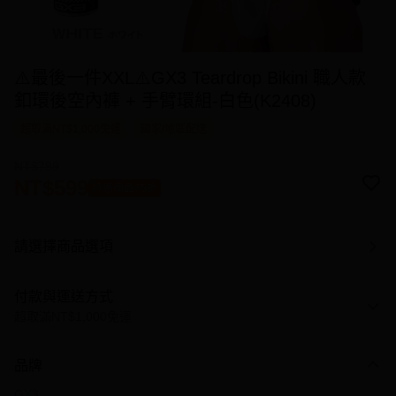
⚠️最後一件XXL⚠️GX3 Teardrop Bikini 職人款
釦環後空內褲 + 手臂環組-白色(K2408)
超取滿NT$1,000免運
國家/地區配送
NT$799
NT$599
特惠商品75折
請選擇商品選項
付款與運送方式
超取滿NT$1,000免運
付款方式
品牌
信用卡一次付款
GX3