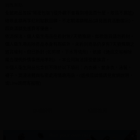
【大哥付你分期使用說明】
銷售重點
AFTEE先享後付
1.本服務由台灣大哥大提供，台灣大哥大用戶可立即使用無須另外申請。
全館商品皆採"隱密包裝"(從外觀不會看到裡面買什麼，取貨不尷尬)
2.付款方式選擇「大哥付你分期」，訂單成立後會自動跳轉到大哥付的交易
相關說明
流程，驗證手機門號後，選擇欲分期的期數、繳款截止日，確認付款後即完
結帳金額再享紅利點數回饋、不定期滿額贈品(詳見首頁活動圖示)、
【關於「AFTEE先享後付」】
成交易。
ATM付款
AFTEE先享後付是「在收到商品之後才付款」的支付方式。 讓您購物簡單
超商滿額免運費等優惠。
3.實際核准額度、可分期數及費用金額請依後續交易確認頁面所載為準。
便利好安心！
4.訂單成立30分鐘內，如未前往確認交易或遇審核未通過，訂單將自動取
依消保法，個人衛生用品在拆封無7天猶豫期，如欲退貨請勿拆封。
１．簡單：不需註冊會員、不需綁卡、不需儲值。
運送方式
消。如遇「轉專審核」未通過狀況，表示未達大哥付你分期系統評分，恕無
２．便利：只要手機號碼，簡訊認證，即可結帳。
個人衛生用品除商品本身有瑕疵外，未拆封商品仍享有7天猶豫期之
法說明評估內容。
３．安心：先確認商品／服務後，再付款。
全家付款取貨
退貨權利。但已拆封 (如剪標、下水等情形)，依據《通訊交易解除
【繳款方式說明】
1.分期款項不併入電信帳單，「大哥付你分期」於每月結算日後寄送繳費提
每筆NT$70，滿NT$1,000(含以上)免運費
權合理例外情事適用準則》，本公司無法接受退換貨。
【「AFTEE先享後付」結帳流程】
醒簡訊。
１．於結帳方式選擇「AFTEE先享後付」後，將跳轉至「AFTEE先享後付」
※個人衛生用品包含但不限於以下項目：內衣褲、塑身衣、泳裝、
2.透過簡訊連結打開帳單後，可選擇「超商條碼／台灣大直營門市／銀行轉
付款後全家取貨
結帳頁面，進行簡訊認證並確認金額後，即可完成結帳。
帳／街口支付／iPASS MONEY」等通路繳費。
襪子，潤滑液體與私密處用情趣用品。(退換貨詳情請見官網說明，
２．訂單成立數日內，您將收到繳費通知簡訊。
每筆NT$70，滿NT$1,000(含以上)免運費
３．收到繳費通知簡訊後14天內，點擊此簡訊中的連結，可透過四大超商／
或Line詢問客服喔)
【注意事項】
ATM／網路銀行／等多元方式進行付款，方視為交易完成。
7-11付款取貨
1.本服務係由「台灣大哥大股份有限公司」（以下簡稱本公司）所提供，讓
※ 請注意：結帳手續完成當下不需立刻繳費，但若您需要取消訂單，請聯絡
用戶於交易時，得透過本服務購買商品或服務，並由商店將買賣／分期付款
每筆NT$70，滿NT$1,000(含以上)免運費
購買商品的店家。未經商家同意取消之訂單仍視為有效，需透過AFTEE先享
買賣價金債權讓與本公司後，依約使用本公司帳單繳交帳款。
後付繳納相關費用。
2.基於同意付款使用「大哥付你分期」之契約關係目的，商店將以您的個人
詳細說明
相關推薦
付款後7-11取貨
※ 交易是否成功請以「AFTEE先享後付 」之結帳頁面顯示為準，若有關於
資料（包含姓名、電話或地址）提供予台灣大哥大進項蒐集、處理及利用，
是否繳費成功／繳費後需取消欲退款等相關疑問，請聯繫「AFTEE先享後付
每筆NT$70，滿NT$1,000(含以上)免運費
由本公司與您本人進行分期帳單所需資料之確認、核對及更正。
客戶支援中心」
https://netprotections.freshdesk.com/support/home
3.完整用戶服務條款，請詳閱以下連結：
https://oppay.tw/userRule
7-11取貨(快速到店)
【注意事項】
１．透過由恩沛科技股份有限公司提供之「AFTEE先享後付」服務完成之交
每筆NT$95，滿NT$1,500(含以上)免運費