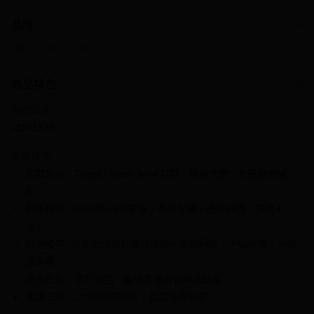
付款方式
品牌
信用卡一次付款
UNCOMMON SONS
信用卡分期付款
3 期 0 利率 每期
NT$133
21家銀行
商品特色
6 期 0 利率 每期
NT$66
21家銀行
合作金庫商業銀行
第一商業銀行
商品編號
華南商業銀行
彰化商業銀行
合作金庫商業銀行
第一商業銀行
11145528
超商取貨付款
上海商業儲蓄銀行
台北富邦商業銀行
華南商業銀行
彰化商業銀行
國泰世華商業銀行
兆豐國際商業銀行
LINE Pay
上海商業儲蓄銀行
台北富邦商業銀行
商品特色
臺灣中小企業銀行
台中商業銀行
國泰世華商業銀行
兆豐國際商業銀行
高衩設計：Tanga / Sport Brief 剪裁，俐落大膽，修飾腿部線
匯豐（台灣）商業銀行
華泰商業銀行
Apple Pay
臺灣中小企業銀行
台中商業銀行
條。
聯邦商業銀行
遠東國際商業銀行
匯豐（台灣）商業銀行
華泰商業銀行
街口支付
元大商業銀行
永豐商業銀行
親膚棉料：95%棉＋5%氨綸，柔軟光滑、透氣舒適、彈性十
聯邦商業銀行
遠東國際商業銀行
玉山商業銀行
星展（台灣）商業銀行
足。
元大商業銀行
永豐商業銀行
悠遊付
台新國際商業銀行
中國信託商業銀行
玉山商業銀行
星展（台灣）商業銀行
舒適腰帶：3.5 公分優質彈性纖維，服貼穩定，不留壓痕、不刺
台灣樂天信用卡公司
台新國際商業銀行
中國信託商業銀行
全盈+PAY
激肌膚。
台灣樂天信用卡公司
亮眼色彩：活力黃色，展現青春自信與運動感。
大哥付你分期
嚴謹工藝：100%越南製造，品質值得信賴。
相關說明