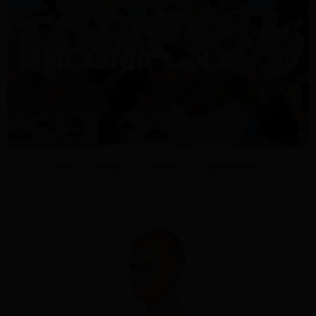
易，需依本服務之必要範圍內提供個人資料，並將交易相關給付款項請求債
權轉讓予恩沛科技股份有限公司。
宅配
２．關於個人資料處理事宜，請瀏覽以下網址：
每筆NT$95，滿NT$1,500(含以上)免運費
https://aftee.tw/terms/#terms3
３．未成年的使用者請事先徵得法定代理人或監護人之同意方可使用
國際配送
查看運費
「AFTEE先享後付」，若未經同意申辦者引起之損失，本公司不負相關責
任。
４．使用「AFTEE先享後付」時，將依據個別帳號之用戶狀況，依本公司即
時審查核予不同之上限額度；若仍有額度不足之情形，本公司將視審查結果
請求用戶進行身份認證。
５．嚴禁一人註冊多個帳號或使用他人資訊註冊。若發現惡意使用之情形，
恩沛科技股份有限公司將有權停止該用戶之使用額度並採取法律行動。