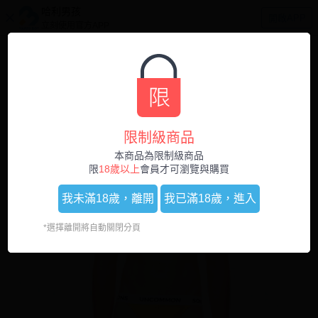
哈利男孩
開啟APP
立刻使用官方APP
0
1
/
3
限制級商品
本商品為限制級商品
限
18歲以上
會員才可瀏覽與購買
我未滿18歲，
離開
我已滿18歲，
進入
*選擇離開將自動關閉分頁