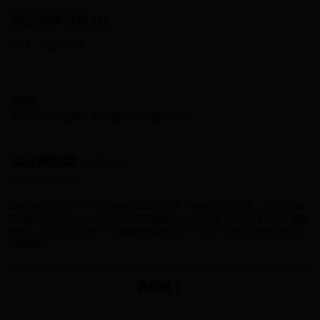
商品相關分類 (1)
內褲
四角內褲
評價
喜歡這個商品嗎？購買後給他一個好評吧
本分類熱銷
全站排行
本網站中使用 cookie，欲查詢有關本網站使用 cookie 方式之詳情，及若您不希
熱門標籤
望在電腦上使用 cookie 時應如何變更電腦的 cookie 設定，請參閱本網站「
隱私
權條款
」之 Cookie 聲明。您繼續使用本網站即表示您同意本公司得按本網站使
用條款之 Cookie 聲明使用 cookie。
了解更多 >
我知道了