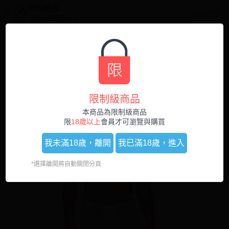
哈利男孩
開啟APP
立刻使用官方APP
0
1
/
3
限制級商品
本商品為限制級商品
限
18歲以上
會員才可瀏覽與購買
我未滿18歲，
離開
我已滿18歲，
進入
*選擇離開將自動關閉分頁