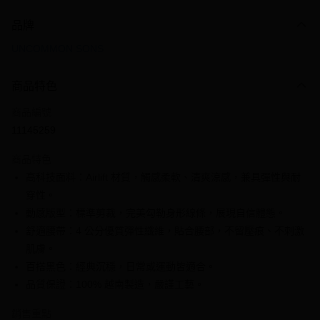
付款方式
品牌
信用卡一次付款
UNCOMMON SONS
信用卡分期付款
3 期 0 利率 每期
NT$133
21家銀行
商品特色
6 期 0 利率 每期
NT$66
21家銀行
合作金庫商業銀行
第一商業銀行
商品編號
華南商業銀行
彰化商業銀行
合作金庫商業銀行
第一商業銀行
11145259
超商取貨付款
上海商業儲蓄銀行
台北富邦商業銀行
華南商業銀行
彰化商業銀行
國泰世華商業銀行
兆豐國際商業銀行
LINE Pay
上海商業儲蓄銀行
台北富邦商業銀行
商品特色
臺灣中小企業銀行
台中商業銀行
國泰世華商業銀行
兆豐國際商業銀行
高科技面料：Airlift 材質，觸感柔軟、清爽涼感，兼具彈性與耐
匯豐（台灣）商業銀行
華泰商業銀行
Apple Pay
臺灣中小企業銀行
台中商業銀行
穿性。
聯邦商業銀行
遠東國際商業銀行
匯豐（台灣）商業銀行
華泰商業銀行
街口支付
元大商業銀行
永豐商業銀行
動感版型：標準剪裁，完美勾勒身形線條，展現自信體態。
聯邦商業銀行
遠東國際商業銀行
玉山商業銀行
星展（台灣）商業銀行
舒適腰帶：4 公分優質彈性纖維，貼合腰部，不留壓痕、不刺激
元大商業銀行
永豐商業銀行
悠遊付
台新國際商業銀行
中國信託商業銀行
玉山商業銀行
星展（台灣）商業銀行
肌膚。
台灣樂天信用卡公司
台新國際商業銀行
中國信託商業銀行
全盈+PAY
百搭黑色：經典沉穩，日常或運動皆適合。
台灣樂天信用卡公司
品質保證：100% 越南製造，嚴謹工藝。
大哥付你分期
相關說明
銷售重點