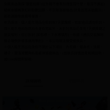
【大哥付你分期使用說明】
全館商品皆採"隱密包裝"(從外觀不會看到裡面買什麼，取貨不尷尬)
AFTEE先享後付
1.本服務由台灣大哥大提供，台灣大哥大用戶可立即使用無須另外申請。
結帳金額再享紅利點數回饋、不定期滿額贈品(詳見首頁活動圖示)、
2.付款方式選擇「大哥付你分期」，訂單成立後會自動跳轉到大哥付的交易
相關說明
流程，驗證手機門號後，選擇欲分期的期數、繳款截止日，確認付款後即完
超商滿額免運費等優惠。
【關於「AFTEE先享後付」】
成交易。
ATM付款
AFTEE先享後付是「在收到商品之後才付款」的支付方式。 讓您購物簡單
依消保法，個人衛生用品在拆封無7天猶豫期，如欲退貨請勿拆封。
3.實際核准額度、可分期數及費用金額請依後續交易確認頁面所載為準。
便利好安心！
4.訂單成立30分鐘內，如未前往確認交易或遇審核未通過，訂單將自動取
個人衛生用品除商品本身有瑕疵外，未拆封商品仍享有7天猶豫期之
１．簡單：不需註冊會員、不需綁卡、不需儲值。
運送方式
消。如遇「轉專審核」未通過狀況，表示未達大哥付你分期系統評分，恕無
２．便利：只要手機號碼，簡訊認證，即可結帳。
退貨權利。但已拆封 (如剪標、下水等情形)，依據《通訊交易解除
法說明評估內容。
３．安心：先確認商品／服務後，再付款。
全家付款取貨
權合理例外情事適用準則》，本公司無法接受退換貨。
【繳款方式說明】
1.分期款項不併入電信帳單，「大哥付你分期」於每月結算日後寄送繳費提
每筆NT$70，滿NT$1,000(含以上)免運費
※個人衛生用品包含但不限於以下項目：內衣褲、塑身衣、泳裝、
【「AFTEE先享後付」結帳流程】
醒簡訊。
１．於結帳方式選擇「AFTEE先享後付」後，將跳轉至「AFTEE先享後付」
襪子，潤滑液體與私密處用情趣用品。(退換貨詳情請見官網說明，
2.透過簡訊連結打開帳單後，可選擇「超商條碼／台灣大直營門市／銀行轉
付款後全家取貨
結帳頁面，進行簡訊認證並確認金額後，即可完成結帳。
帳／街口支付／iPASS MONEY」等通路繳費。
或Line詢問客服喔)
２．訂單成立數日內，您將收到繳費通知簡訊。
每筆NT$70，滿NT$1,000(含以上)免運費
３．收到繳費通知簡訊後14天內，點擊此簡訊中的連結，可透過四大超商／
【注意事項】
ATM／網路銀行／等多元方式進行付款，方視為交易完成。
7-11付款取貨
1.本服務係由「台灣大哥大股份有限公司」（以下簡稱本公司）所提供，讓
※ 請注意：結帳手續完成當下不需立刻繳費，但若您需要取消訂單，請聯絡
用戶於交易時，得透過本服務購買商品或服務，並由商店將買賣／分期付款
每筆NT$70，滿NT$1,000(含以上)免運費
購買商品的店家。未經商家同意取消之訂單仍視為有效，需透過AFTEE先享
買賣價金債權讓與本公司後，依約使用本公司帳單繳交帳款。
詳細說明
相關推薦
後付繳納相關費用。
2.基於同意付款使用「大哥付你分期」之契約關係目的，商店將以您的個人
付款後7-11取貨
※ 交易是否成功請以「AFTEE先享後付 」之結帳頁面顯示為準，若有關於
資料（包含姓名、電話或地址）提供予台灣大哥大進項蒐集、處理及利用，
是否繳費成功／繳費後需取消欲退款等相關疑問，請聯繫「AFTEE先享後付
每筆NT$70，滿NT$1,000(含以上)免運費
由本公司與您本人進行分期帳單所需資料之確認、核對及更正。
客戶支援中心」
https://netprotections.freshdesk.com/support/home
3.完整用戶服務條款，請詳閱以下連結：
https://oppay.tw/userRule
7-11取貨(快速到店)
【注意事項】
１．透過由恩沛科技股份有限公司提供之「AFTEE先享後付」服務完成之交
每筆NT$95，滿NT$1,500(含以上)免運費