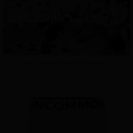
易，需依本服務之必要範圍內提供個人資料，並將交易相關給付款項請求債
權轉讓予恩沛科技股份有限公司。
宅配
２．關於個人資料處理事宜，請瀏覽以下網址：
每筆NT$95，滿NT$1,500(含以上)免運費
https://aftee.tw/terms/#terms3
３．未成年的使用者請事先徵得法定代理人或監護人之同意方可使用
國際配送
查看運費
「AFTEE先享後付」，若未經同意申辦者引起之損失，本公司不負相關責
任。
４．使用「AFTEE先享後付」時，將依據個別帳號之用戶狀況，依本公司即
時審查核予不同之上限額度；若仍有額度不足之情形，本公司將視審查結果
請求用戶進行身份認證。
５．嚴禁一人註冊多個帳號或使用他人資訊註冊。若發現惡意使用之情形，
恩沛科技股份有限公司將有權停止該用戶之使用額度並採取法律行動。