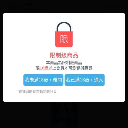
哈利男孩
開啟APP
立刻使用官方APP
0
1
/
3
限制級商品
本商品為限制級商品
限
18歲以上
會員才可瀏覽與購買
我未滿18歲，
離開
我已滿18歲，
進入
*選擇離開將自動關閉分頁