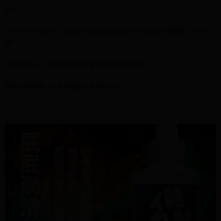
每筆NT$95，滿NT$1,500(含以上)免運費
https://aftee.tw/terms/#terms3
融合。
３．未成年的使用者請事先徵得法定代理人或監護人之同意方可使用
國際配送
查看運費
「AFTEE先享後付」，若未經同意申辦者引起之損失，本公司不負相關責
由於其為水性配方，因此與矽膠產品完美搭配。它塗抹順滑輕薄，持久順
任。
４．使用「AFTEE先享後付」時，將依據個別帳號之用戶狀況，依本公司即
滑。
時審查核予不同之上限額度；若仍有額度不足之情形，本公司將視審查結果
請求用戶進行身份認證。
它極易清洗，沒有油性產品常留下的黏膩感或油漬。
５．嚴禁一人註冊多個帳號或使用他人資訊註冊。若發現惡意使用之情形，
恩沛科技股份有限公司將有權停止該用戶之使用額度並採取法律行動。
儘管外觀濃稠，但其低黏度也極具吸引力。