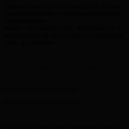
流程，驗證手機門號後，選擇欲分期的期數、繳款截止日，確認付款後即完
【關於「AFTEE先享後付」】
成交易。
ATM付款
全館商品皆採"隱密包裝"(從外觀不會看到裡面買什麼，取貨不尷尬)
AFTEE先享後付是「在收到商品之後才付款」的支付方式。 讓您購物簡單
3.實際核准額度、可分期數及費用金額請依後續交易確認頁面所載為準。
便利好安心！
結帳金額再享紅利點數回饋、不定期滿額贈品(詳見首頁活動圖示)、
4.訂單成立30分鐘內，如未前往確認交易或遇審核未通過，訂單將自動取
１．簡單：不需註冊會員、不需綁卡、不需儲值。
運送方式
超商滿額免運費等優惠。
消。如遇「轉專審核」未通過狀況，表示未達大哥付你分期系統評分，恕無
２．便利：只要手機號碼，簡訊認證，即可結帳。
法說明評估內容。
情趣商品、內著、泳褲屬貼身私密商品，購買前請先確認款式，為
３．安心：先確認商品／服務後，再付款。
全家付款取貨
【繳款方式說明】
確保商品品質與衛生考量，售出後無法退換貨。(退換貨詳情請見官
1.分期款項不併入電信帳單，「大哥付你分期」於每月結算日後寄送繳費提
每筆NT$70，滿NT$1,000(含以上)免運費
【「AFTEE先享後付」結帳流程】
醒簡訊。
網說明，或Line詢問客服喔)
１．於結帳方式選擇「AFTEE先享後付」後，將跳轉至「AFTEE先享後付」
2.透過簡訊連結打開帳單後，可選擇「超商條碼／台灣大直營門市／銀行轉
付款後全家取貨
結帳頁面，進行簡訊認證並確認金額後，即可完成結帳。
帳／街口支付／iPASS MONEY」等通路繳費。
２．訂單成立數日內，您將收到繳費通知簡訊。
每筆NT$70，滿NT$1,000(含以上)免運費
３．收到繳費通知簡訊後14天內，點擊此簡訊中的連結，可透過四大超商／
【注意事項】
ATM／網路銀行／等多元方式進行付款，方視為交易完成。
7-11付款取貨
1.本服務係由「台灣大哥大股份有限公司」（以下簡稱本公司）所提供，讓
詳細說明
相關推薦
※ 請注意：結帳手續完成當下不需立刻繳費，但若您需要取消訂單，請聯絡
用戶於交易時，得透過本服務購買商品或服務，並由商店將買賣／分期付款
每筆NT$70，滿NT$1,000(含以上)免運費
購買商品的店家。未經商家同意取消之訂單仍視為有效，需透過AFTEE先享
買賣價金債權讓與本公司後，依約使用本公司帳單繳交帳款。
後付繳納相關費用。
2.基於同意付款使用「大哥付你分期」之契約關係目的，商店將以您的個人
付款後7-11取貨
※ 交易是否成功請以「AFTEE先享後付 」之結帳頁面顯示為準，若有關於
資料（包含姓名、電話或地址）提供予台灣大哥大進項蒐集、處理及利用，
絕對高潮後庭潤滑液~~後庭潤滑的全新首選！
是否繳費成功／繳費後需取消欲退款等相關疑問，請聯繫「AFTEE先享後付
每筆NT$70，滿NT$1,000(含以上)免運費
由本公司與您本人進行分期帳單所需資料之確認、核對及更正。
客戶支援中心」
https://netprotections.freshdesk.com/support/home
3.完整用戶服務條款，請詳閱以下連結：
https://oppay.tw/userRule
前所未有的最高黏度後庭潤滑液終於閃亮登場
7-11取貨(快速到店)
【注意事項】
１．透過由恩沛科技股份有限公司提供之「AFTEE先享後付」服務完成之交
每筆NT$95，滿NT$1,500(含以上)免運費
易，需依本服務之必要範圍內提供個人資料，並將交易相關給付款項請求債
權轉讓予恩沛科技股份有限公司。
宅配
２．關於個人資料處理事宜，請瀏覽以下網址：
這款混合配方融合了兩種成分的精華，將純淨水與微量矽油和礦物油完美