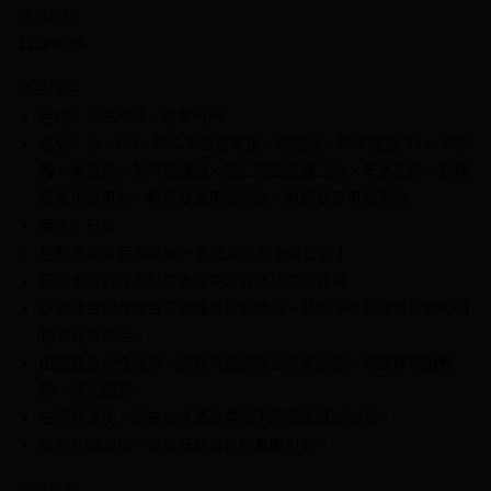
商品編號
信用卡分期付款
11129526
3 期 0 利率 每期
NT$143
21家銀行
商品特色
6 期 0 利率 每期
NT$71
21家銀行
合作金庫商業銀行
第一商業銀行
用途：保濕潤滑、男女可用
華南商業銀行
彰化商業銀行
合作金庫商業銀行
第一商業銀行
超商取貨付款
成分：水、PG、聚二甲基矽氧烷、礦物油、聚季銨鹽-39、卡波
上海商業儲蓄銀行
台北富邦商業銀行
華南商業銀行
彰化商業銀行
國泰世華商業銀行
兆豐國際商業銀行
姆、角鯊烷、聚丙烯酸鈉、乙二胺四乙酸二鈉、苯氧乙醇、對羥
LINE Pay
上海商業儲蓄銀行
台北富邦商業銀行
臺灣中小企業銀行
台中商業銀行
基苯甲酸甲酯、對羥基苯甲酸乙酯、對羥基苯甲酸丙酯
國泰世華商業銀行
兆豐國際商業銀行
匯豐（台灣）商業銀行
華泰商業銀行
Apple Pay
臺灣中小企業銀行
台中商業銀行
產地：日本
聯邦商業銀行
遠東國際商業銀行
匯豐（台灣）商業銀行
華泰商業銀行
絕對高潮後庭潤滑液~~後庭潤滑的全新首選！
街口支付
元大商業銀行
永豐商業銀行
聯邦商業銀行
遠東國際商業銀行
前所未有的最高黏度後庭潤滑液終於閃亮登場
玉山商業銀行
星展（台灣）商業銀行
元大商業銀行
永豐商業銀行
悠遊付
這款混合配方融合了兩種成分的精華，將純淨水與微量矽油和礦
台新國際商業銀行
中國信託商業銀行
玉山商業銀行
星展（台灣）商業銀行
台灣樂天信用卡公司
物油完美融合。
台新國際商業銀行
中國信託商業銀行
全盈+PAY
由於其為水性配方，因此與矽膠產品完美搭配。它塗抹順滑輕
台灣樂天信用卡公司
大哥付你分期
薄，持久順滑。
相關說明
它極易清洗，沒有油性產品常留下的黏膩感或油漬。
【大哥付你分期使用說明】
儘管外觀濃稠，但其低黏度也極具吸引力。
AFTEE先享後付
1.本服務由台灣大哥大提供，台灣大哥大用戶可立即使用無須另外申請。
2.付款方式選擇「大哥付你分期」，訂單成立後會自動跳轉到大哥付的交易
相關說明
銷售重點