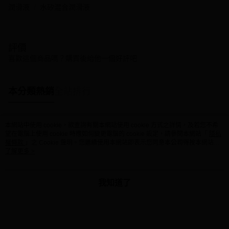
潤滑液
水矽混合潤滑液
評價
喜歡這個商品嗎？購買後給他一個好評吧
本分類熱銷
全站排行
本網站中使用 cookie，欲查詢有關本網站使用 cookie 方式之詳情，及若您不希
熱門標籤
望在電腦上使用 cookie 時應如何變更電腦的 cookie 設定，請參閱本網站「
隱私
權條款
」之 Cookie 聲明。您繼續使用本網站即表示您同意本公司得按本網站使
用條款之 Cookie 聲明使用 cookie。
了解更多 >
我知道了