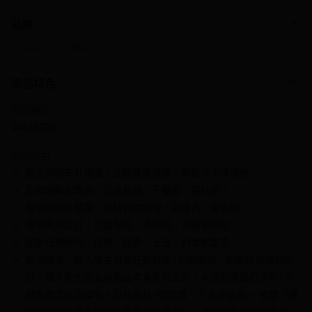
付款方式
品牌
信用卡一次付款
Kowloon City Boy
信用卡分期付款
3 期 0 利率 每期
NT$299
21家銀行
商品特色
6 期 0 利率 每期
NT$149
21家銀行
合作金庫商業銀行
第一商業銀行
商品編號
華南商業銀行
彰化商業銀行
合作金庫商業銀行
第一商業銀行
10813220
超商取貨付款
上海商業儲蓄銀行
台北富邦商業銀行
華南商業銀行
彰化商業銀行
國泰世華商業銀行
兆豐國際商業銀行
LINE Pay
上海商業儲蓄銀行
台北富邦商業銀行
商品特色
臺灣中小企業銀行
台中商業銀行
國泰世華商業銀行
兆豐國際商業銀行
復古網眼布升級版：立體羅紋透氣，熱氣汗水快速散。
匯豐（台灣）商業銀行
華泰商業銀行
Apple Pay
臺灣中小企業銀行
台中商業銀行
支撐感輪廓囊袋：三維剪裁，不壓迫、更托舉。
聯邦商業銀行
遠東國際商業銀行
匯豐（台灣）商業銀行
華泰商業銀行
街口支付
元大商業銀行
永豐商業銀行
獨家編織鬆緊帶：魚鱗針織紋理，潮復古、彈性好。
聯邦商業銀行
遠東國際商業銀行
玉山商業銀行
星展（台灣）商業銀行
後空高叉設計：包覆服貼、不咬肌、活動更自在。
元大商業銀行
永豐商業銀行
悠遊付
台新國際商業銀行
中國信託商業銀行
玉山商業銀行
星展（台灣）商業銀行
運動日常兩用：打球、健身、上班、約會都能穿。
台灣樂天信用卡公司
台新國際商業銀行
中國信託商業銀行
全盈+PAY
依消保法，個人衛生用品在拆封無7天猶豫期，如欲退貨請勿拆
台灣樂天信用卡公司
封。個人衛生用品除商品本身有瑕疵外，未拆封商品仍享有7天
大哥付你分期
猶豫期之退貨權利。但已拆封 (如剪標、下水等情形)，依據《通
相關說明