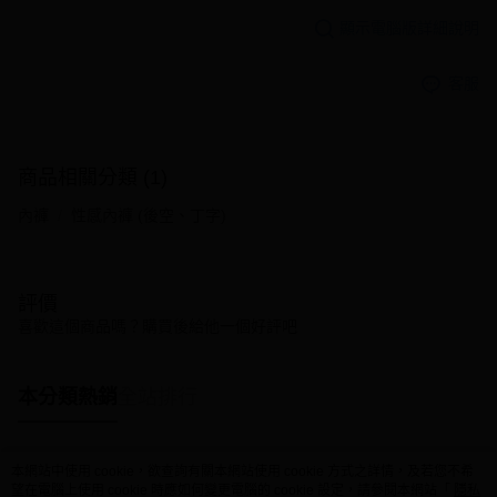
顯示電腦版詳細說明
客服
商品相關分類 (1)
內褲
性感內褲 (後空、丁字)
評價
喜歡這個商品嗎？購買後給他一個好評吧
本分類熱銷
全站排行
本網站中使用 cookie，欲查詢有關本網站使用 cookie 方式之詳情，及若您不希
熱門標籤
望在電腦上使用 cookie 時應如何變更電腦的 cookie 設定，請參閱本網站「
隱私