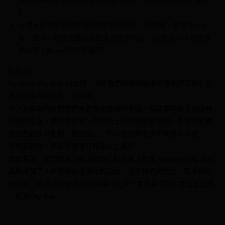
訊交易解除權合理例外情事適用準則》，本公司無法接受退換
【大哥付你分期使用說明】
AFTEE先享後付
1.本服務由台灣大哥大提供，台灣大哥大用戶可立即使用無須另外申請。
貨。
2.付款方式選擇「大哥付你分期」，訂單成立後會自動跳轉到大哥付的交易
相關說明
※個人衛生用品包含但不限於以下項目：內衣褲、塑身衣、泳
流程，驗證手機門號後，選擇欲分期的期數、繳款截止日，確認付款後即完
【關於「AFTEE先享後付」】
裝、襪子，潤滑液體與私密處用情趣用品。(退換貨詳情請見官
成交易。
ATM付款
AFTEE先享後付是「在收到商品之後才付款」的支付方式。 讓您購物簡單
3.實際核准額度、可分期數及費用金額請依後續交易確認頁面所載為準。
網說明，或Line詢問客服喔)
便利好安心！
4.訂單成立30分鐘內，如未前往確認交易或遇審核未通過，訂單將自動取
１．簡單：不需註冊會員、不需綁卡、不需儲值。
運送方式
消。如遇「轉專審核」未通過狀況，表示未達大哥付你分期系統評分，恕無
２．便利：只要手機號碼，簡訊認證，即可結帳。
銷售重點
法說明評估內容。
３．安心：先確認商品／服務後，再付款。
全家付款取貨
Kowloon City Boy 的出現，源於我們認為時裝並不是高不可攀，而
【繳款方式說明】
1.分期款項不併入電信帳單，「大哥付你分期」於每月結算日後寄送繳費提
每筆NT$70，滿NT$1,000(含以上)免運費
是可以很平易近人、很貼地。
【「AFTEE先享後付」結帳流程】
醒簡訊。
１．於結帳方式選擇「AFTEE先享後付」後，將跳轉至「AFTEE先享後付」
不少人認為時裝對他們來說是很遙遠的事情，但其實時裝可以很純
2.透過簡訊連結打開帳單後，可選擇「超商條碼／台灣大直營門市／銀行轉
付款後全家取貨
結帳頁面，進行簡訊認證並確認金額後，即可完成結帳。
帳／街口支付／iPASS MONEY」等通路繳費。
粹屬於生活，屬於你和我。伸展台上的衣服確實燿眼，但我們更期
２．訂單成立數日內，您將收到繳費通知簡訊。
每筆NT$70，滿NT$1,000(含以上)免運費
３．收到繳費通知簡訊後14天內，點擊此簡訊中的連結，可透過四大超商／
望出色的設計能夠「著出街」，可以在日常生活中讓更多人穿上，
【注意事項】
ATM／網路銀行／等多元方式進行付款，方視為交易完成。
7-11付款取貨
並帶來喜悅，而並非單單在伸展台上展示。
1.本服務係由「台灣大哥大股份有限公司」（以下簡稱本公司）所提供，讓
※ 請注意：結帳手續完成當下不需立刻繳費，但若您需要取消訂單，請聯絡
用戶於交易時，得透過本服務購買商品或服務，並由商店將買賣／分期付款
簡單來說，我們想做「靚得貼地」的時裝！於是 Kowloon City Boy
每筆NT$70，滿NT$1,000(含以上)免運費
購買商品的店家。未經商家同意取消之訂單仍視為有效，需透過AFTEE先享
買賣價金債權讓與本公司後，依約使用本公司帳單繳交帳款。
後付繳納相關費用。
風格出現了！希望通過在地化的設計，分享我們的信念、看法和創
2.基於同意付款使用「大哥付你分期」之契約關係目的，商店將以您的個人
付款後7-11取貨
※ 交易是否成功請以「AFTEE先享後付 」之結帳頁面顯示為準，若有關於
資料（包含姓名、電話或地址）提供予台灣大哥大進項蒐集、處理及利用，
作意念，並通過 City Boy 風格展示出來。當然最希望你會愛上這個
是否繳費成功／繳費後需取消欲退款等相關疑問，請聯繫「AFTEE先享後付
每筆NT$70，滿NT$1,000(含以上)免運費
由本公司與您本人進行分期帳單所需資料之確認、核對及更正。
「香港City Boy」！
客戶支援中心」
https://netprotections.freshdesk.com/support/home
3.完整用戶服務條款，請詳閱以下連結：
https://oppay.tw/userRule
7-11取貨(快速到店)
【注意事項】
１．透過由恩沛科技股份有限公司提供之「AFTEE先享後付」服務完成之交
每筆NT$95，滿NT$1,500(含以上)免運費