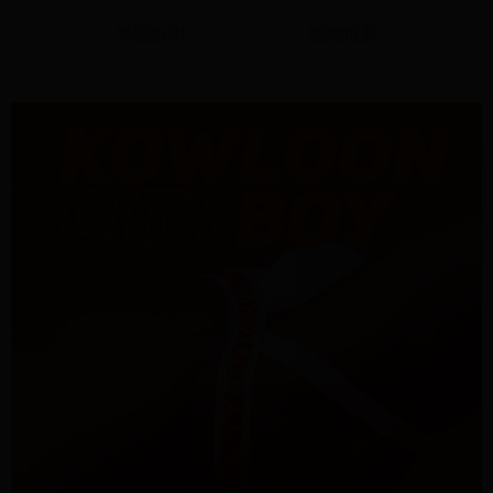
易，需依本服務之必要範圍內提供個人資料，並將交易相關給付款項請求債
詳細說明
相關推薦
權轉讓予恩沛科技股份有限公司。
宅配
２．關於個人資料處理事宜，請瀏覽以下網址：
每筆NT$95，滿NT$1,500(含以上)免運費
https://aftee.tw/terms/#terms3
３．未成年的使用者請事先徵得法定代理人或監護人之同意方可使用
國際配送
查看運費
「AFTEE先享後付」，若未經同意申辦者引起之損失，本公司不負相關責
任。
４．使用「AFTEE先享後付」時，將依據個別帳號之用戶狀況，依本公司即
時審查核予不同之上限額度；若仍有額度不足之情形，本公司將視審查結果
請求用戶進行身份認證。
５．嚴禁一人註冊多個帳號或使用他人資訊註冊。若發現惡意使用之情形，
恩沛科技股份有限公司將有權停止該用戶之使用額度並採取法律行動。