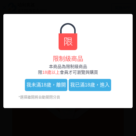
哈利男孩
開啟APP
立刻使用官方APP
0
1
/
2
限制級商品
本商品為限制級商品
限
18歲以上
會員才可瀏覽與購買
我未滿18歲，
離開
我已滿18歲，
進入
*選擇離開將自動關閉分頁