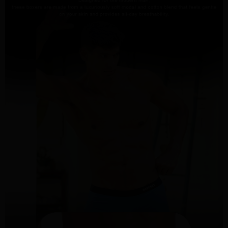
１．透過由恩沛科技股份有限公司提供之「AFTEE先享後付」服務完成之交
每筆NT$95，滿NT$1,500(含以上)免運費
易，需依本服務之必要範圍內提供個人資料，並將交易相關給付款項請求債
權轉讓予恩沛科技股份有限公司。
宅配
２．關於個人資料處理事宜，請瀏覽以下網址：
每筆NT$95，滿NT$1,500(含以上)免運費
https://aftee.tw/terms/#terms3
３．未成年的使用者請事先徵得法定代理人或監護人之同意方可使用
國際配送
查看運費
「AFTEE先享後付」，若未經同意申辦者引起之損失，本公司不負相關責
任。
４．使用「AFTEE先享後付」時，將依據個別帳號之用戶狀況，依本公司即
時審查核予不同之上限額度；若仍有額度不足之情形，本公司將視審查結果
請求用戶進行身份認證。
５．嚴禁一人註冊多個帳號或使用他人資訊註冊。若發現惡意使用之情形，
恩沛科技股份有限公司將有權停止該用戶之使用額度並採取法律行動。