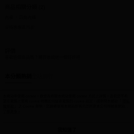
商品相關分類 (2)
內褲
四角內褲
🛒特惠專區75折
評價
喜歡這個商品嗎？購買後給他一個好評吧
本分類熱銷
全站排行
本網站中使用 cookie，欲查詢有關本網站使用 cookie 方式之詳情，及若您不希
熱門標籤
望在電腦上使用 cookie 時應如何變更電腦的 cookie 設定，請參閱本網站「
隱私
權條款
」之 Cookie 聲明。您繼續使用本網站即表示您同意本公司得按本網站使
用條款之 Cookie 聲明使用 cookie。
了解更多 >
我知道了