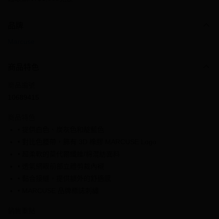
付款方式
品牌
信用卡一次付款
Marcuse
信用卡分期付款
3 期 0 利率 每期
NT$199
21家銀行
商品特色
6 期 0 利率 每期
NT$99
21家銀行
合作金庫商業銀行
第一商業銀行
商品編號
華南商業銀行
彰化商業銀行
合作金庫商業銀行
第一商業銀行
10689415
超商取貨付款
上海商業儲蓄銀行
台北富邦商業銀行
華南商業銀行
彰化商業銀行
國泰世華商業銀行
兆豐國際商業銀行
LINE Pay
上海商業儲蓄銀行
台北富邦商業銀行
商品特色
臺灣中小企業銀行
台中商業銀行
國泰世華商業銀行
兆豐國際商業銀行
• 提供白色、炭灰色和靛藍色
匯豐（台灣）商業銀行
華泰商業銀行
Apple Pay
臺灣中小企業銀行
台中商業銀行
• 對比色腰帶，飾有 3D 橡膠 MARCUSE Logo
聯邦商業銀行
遠東國際商業銀行
匯豐（台灣）商業銀行
華泰商業銀行
街口支付
元大商業銀行
永豐商業銀行
• 超柔軟的莫代爾纖維/棉混紡面料
聯邦商業銀行
遠東國際商業銀行
玉山商業銀行
星展（台灣）商業銀行
• 透氣網眼前部立體剪裁內襯
元大商業銀行
永豐商業銀行
悠遊付
台新國際商業銀行
中國信託商業銀行
玉山商業銀行
星展（台灣）商業銀行
• 黏合接縫，提供額外的舒適感
台灣樂天信用卡公司
台新國際商業銀行
中國信託商業銀行
全盈+PAY
• MARCUSE 品牌標誌刺繡
台灣樂天信用卡公司
大哥付你分期
銷售重點
相關說明