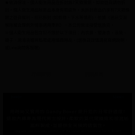
★依消保法，個人衛生用品在拆封無7天猶豫期，如欲退貨請勿拆
【大哥付你分期使用說明】
封。個人衛生用品除商品本身有瑕疵外，未拆封商品仍享有7天猶豫
AFTEE先享後付
1.本服務由台灣大哥大提供，台灣大哥大用戶可立即使用無須另外申請。
期之退貨權利。但已拆封 (如剪標、下水等情形)，依據《通訊交易
2.付款方式選擇「大哥付你分期」，訂單成立後會自動跳轉到大哥付的交易
相關說明
流程，驗證手機門號後，選擇欲分期的期數、繳款截止日，確認付款後即完
解除權合理例外情事適用準則》，本公司無法接受退換貨。
【關於「AFTEE先享後付」】
成交易。
ATM付款
AFTEE先享後付是「在收到商品之後才付款」的支付方式。 讓您購物簡單
※個人衛生用品包含但不限於以下項目：內衣褲、塑身衣、泳裝、
3.實際核准額度、可分期數及費用金額請依後續交易確認頁面所載為準。
便利好安心！
4.訂單成立30分鐘內，如未前往確認交易或遇審核未通過，訂單將自動取
襪子，潤滑液體與私密處用情趣用品。(退換貨詳情請見官網說明，
１．簡單：不需註冊會員、不需綁卡、不需儲值。
運送方式
消。如遇「轉專審核」未通過狀況，表示未達大哥付你分期系統評分，恕無
２．便利：只要手機號碼，簡訊認證，即可結帳。
或Line詢問客服喔)
法說明評估內容。
３．安心：先確認商品／服務後，再付款。
全家付款取貨
【繳款方式說明】
1.分期款項不併入電信帳單，「大哥付你分期」於每月結算日後寄送繳費提
每筆NT$70，滿NT$1,000(含以上)免運費
【「AFTEE先享後付」結帳流程】
醒簡訊。
１．於結帳方式選擇「AFTEE先享後付」後，將跳轉至「AFTEE先享後付」
2.透過簡訊連結打開帳單後，可選擇「超商條碼／台灣大直營門市／銀行轉
付款後全家取貨
結帳頁面，進行簡訊認證並確認金額後，即可完成結帳。
詳細說明
相關推薦
帳／街口支付／iPASS MONEY」等通路繳費。
２．訂單成立數日內，您將收到繳費通知簡訊。
每筆NT$70，滿NT$1,000(含以上)免運費
３．收到繳費通知簡訊後14天內，點擊此簡訊中的連結，可透過四大超商／
【注意事項】
ATM／網路銀行／等多元方式進行付款，方視為交易完成。
7-11付款取貨
1.本服務係由「台灣大哥大股份有限公司」（以下簡稱本公司）所提供，讓
※ 請注意：結帳手續完成當下不需立刻繳費，但若您需要取消訂單，請聯絡
用戶於交易時，得透過本服務購買商品或服務，並由商店將買賣／分期付款
每筆NT$70，滿NT$1,000(含以上)免運費
購買商品的店家。未經商家同意取消之訂單仍視為有效，需透過AFTEE先享
買賣價金債權讓與本公司後，依約使用本公司帳單繳交帳款。
後付繳納相關費用。
2.基於同意付款使用「大哥付你分期」之契約關係目的，商店將以您的個人
付款後7-11取貨
※ 交易是否成功請以「AFTEE先享後付 」之結帳頁面顯示為準，若有關於
資料（包含姓名、電話或地址）提供予台灣大哥大進項蒐集、處理及利用，
是否繳費成功／繳費後需取消欲退款等相關疑問，請聯繫「AFTEE先享後付
每筆NT$70，滿NT$1,000(含以上)免運費
由本公司與您本人進行分期帳單所需資料之確認、核對及更正。
客戶支援中心」
https://netprotections.freshdesk.com/support/home
3.完整用戶服務條款，請詳閱以下連結：
https://oppay.tw/userRule
7-11取貨(快速到店)
【注意事項】