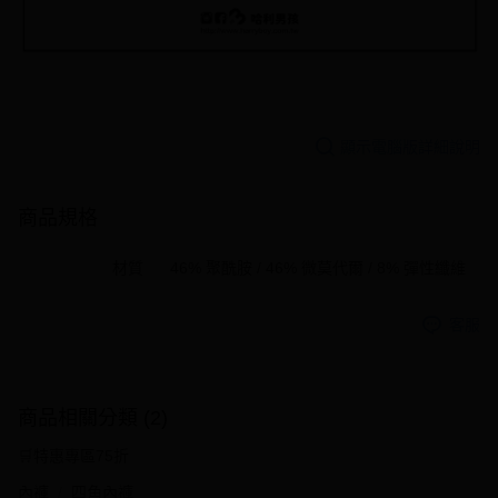
顯示電腦版詳細說明
商品規格
材質
46% 聚酰胺 / 46% 微莫代爾 / 8% 彈性纖維
客服
商品相關分類 (2)
🛒特惠專區75折
內褲
四角內褲