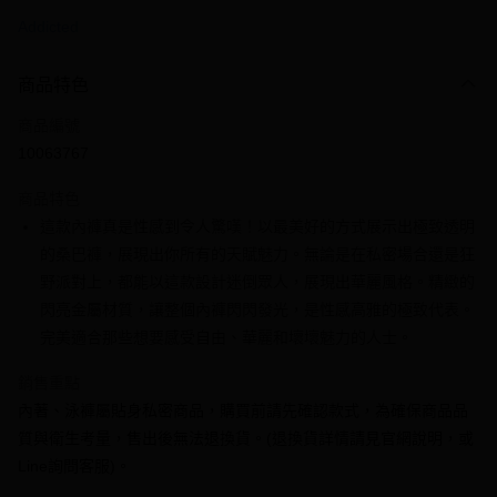
信用卡一次付款
Addicted
信用卡分期付款
3 期 0 利率 每期
NT$298
21家銀行
商品特色
6 期 0 利率 每期
NT$149
21家銀行
合作金庫商業銀行
第一商業銀行
商品編號
華南商業銀行
彰化商業銀行
合作金庫商業銀行
第一商業銀行
10063767
超商取貨付款
上海商業儲蓄銀行
台北富邦商業銀行
華南商業銀行
彰化商業銀行
國泰世華商業銀行
兆豐國際商業銀行
LINE Pay
上海商業儲蓄銀行
台北富邦商業銀行
商品特色
臺灣中小企業銀行
台中商業銀行
國泰世華商業銀行
兆豐國際商業銀行
這款內褲真是性感到令人驚嘆！以最美好的方式展示出極致透明
匯豐（台灣）商業銀行
華泰商業銀行
Apple Pay
臺灣中小企業銀行
台中商業銀行
的桑巴褲，展現出你所有的天賦魅力。無論是在私密場合還是狂
聯邦商業銀行
遠東國際商業銀行
匯豐（台灣）商業銀行
華泰商業銀行
街口支付
元大商業銀行
永豐商業銀行
野派對上，都能以這款設計迷倒眾人，展現出華麗風格。精緻的
聯邦商業銀行
遠東國際商業銀行
玉山商業銀行
星展（台灣）商業銀行
閃亮金屬材質，讓整個內褲閃閃發光，是性感高雅的極致代表。
元大商業銀行
永豐商業銀行
悠遊付
台新國際商業銀行
中國信託商業銀行
玉山商業銀行
星展（台灣）商業銀行
完美適合那些想要感受自由、華麗和壞壞魅力的人士。
台灣樂天信用卡公司
台新國際商業銀行
中國信託商業銀行
全盈+PAY
台灣樂天信用卡公司
銷售重點
大哥付你分期
內著、泳褲屬貼身私密商品，購買前請先確認款式，為確保商品品
相關說明
質與衛生考量，售出後無法退換貨。(退換貨詳情請見官網說明，或
【大哥付你分期使用說明】
Line詢問客服)。
AFTEE先享後付
1.本服務由台灣大哥大提供，台灣大哥大用戶可立即使用無須另外申請。
2.付款方式選擇「大哥付你分期」，訂單成立後會自動跳轉到大哥付的交易