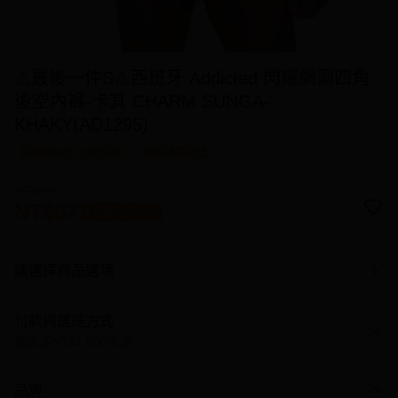
⚠️最後一件S⚠️西班牙 Addicted 閃耀網洞四角
後空內褲-卡其 CHARM SUNGA-
KHAKY(AD1295)
超取滿NT$1,000免運
國家/地區配送
NT$899
NT$671
特惠商品75折
請選擇商品選項
付款與運送方式
超取滿NT$1,000免運
付款方式
品牌