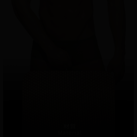
２．關於個人資料處理事宜，請瀏覽以下網址：
每筆NT$95，滿NT$1,500(含以上)免運費
https://aftee.tw/terms/#terms3
３．未成年的使用者請事先徵得法定代理人或監護人之同意方可使用
國際配送
查看運費
「AFTEE先享後付」，若未經同意申辦者引起之損失，本公司不負相關責
任。
４．使用「AFTEE先享後付」時，將依據個別帳號之用戶狀況，依本公司即
時審查核予不同之上限額度；若仍有額度不足之情形，本公司將視審查結果
請求用戶進行身份認證。
５．嚴禁一人註冊多個帳號或使用他人資訊註冊。若發現惡意使用之情形，
恩沛科技股份有限公司將有權停止該用戶之使用額度並採取法律行動。